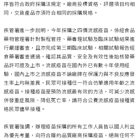
序皆符合政府採購法規定。廠商投標資格、評選項目均相
同，交貨產品亦須符合相同的採購規格。
疾管署進一步說明，今年採購之四價流感疫苗，係經食品
藥物管理署針對製程管控、藥毒理試驗及臨床試驗結果進
行嚴謹審查，且亦完成第三期臨床試驗，相關試驗報告經
食藥署審查通過，確認其品質、安全及有效性後始核發藥
品許可證及上市。流感疫苗在國內外已有數十年使用經
驗，國內上市之流感疫苗不論廠牌在保護力與不良反應發
生率上均無差異，民眾可接種任一符合仿單適用年齡之流
感疫苗。接種疫苗是預防流感最有效的方法，可減少流感
併發重症風險、降低死亡率，請符合公費流感疫苗接種資
格民眾儘早接種。
疾管署強調，辦理疫苗採購的所有工作人員皆以國人利益
為優先考量，向符合履約品質廠商採購疫苗，絕無任何不