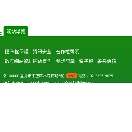
網站導覽
:::
隱私權保護
資訊安全
著作權聲明
政府網站資料開放宣告
雙語詞彙
電子報
署長信箱
100008 臺北市中正區林森南路6號
MAP
電話：02-2395-9825
防疫專線：
1922
或
0800-001922
(全年無休免付費)
聽語障服務免付費傳真：
0800-655955
國外可撥打
+886-800-001922
(自國外撥打回國須自付國際電話費用)
Copyright © 2026 衛生福利部 疾病管制署. All rights reserved.