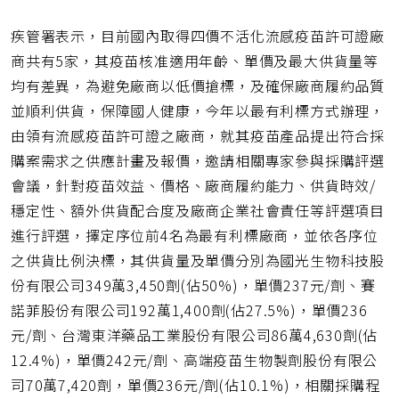
疾管署表示，目前國內取得四價不活化流感疫苗許可證廠
商共有5家，其疫苗核准適用年齡、單價及最大供貨量等
均有差異，為避免廠商以低價搶標，及確保廠商履約品質
並順利供貨，保障國人健康，今年以最有利標方式辦理，
由領有流感疫苗許可證之廠商，就其疫苗產品提出符合採
購案需求之供應計畫及報價，邀請相關專家參與採購評選
會議，針對疫苗效益、價格、廠商履約能力、供貨時效/
穩定性、額外供貨配合度及廠商企業社會責任等評選項目
進行評選，擇定序位前4名為最有利標廠商，並依各序位
之供貨比例決標，其供貨量及單價分別為國光生物科技股
份有限公司349萬3,450劑(佔50%)，單價237元/劑、賽
諾菲股份有限公司192萬1,400劑(佔27.5%)，單價236
元/劑、台灣東洋藥品工業股份有限公司86萬4,630劑(佔
12.4%)，單價242元/劑、高端疫苗生物製劑股份有限公
司70萬7,420劑，單價236元/劑(佔10.1%)，相關採購程