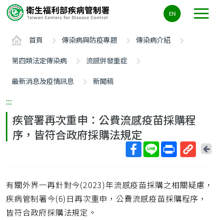
主
EN
要
內
首頁
傳染病與防疫專題
傳染病介紹
容
區
第四類法定傳染病
流感併發重症
ALT+C
最新消息及疫情訊息
新聞稿
:::
疾管署再次重申：公費流感疫苗採購程
序，皆符合政府採購法規定
回
上
取
一
得
頁
有關外界一再針對今(2023)年流感疫苗採購之相關疑慮，
短
網
疾病管制署今(6)日再次重申，公費流感疫苗採購程序，
址
皆符合政府採購法規定。