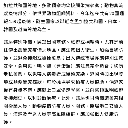
加拉共和國等地，多數個案均曾接觸染病家禽；動物禽流
感疫情部分，依世界動物組織資料，今年迄今共有20國通
報459起疫情，發生國家以鄰近之孟加拉共和國、日本、
韓國及越南等地為主。
該局特別呼籲，民眾出國商務、旅遊或探親時，尤其是前
往傳出禽流感疫情之地區，應注意個人衛生，加強自我防
護，並避免接觸或撿拾禽鳥；出入傳統市場亦應特別注意
安全，食用雞、鴨、鵝（含蛋類）應注意完全熟食；切勿
走私禽鳥，以免帶入病毒造成後續感染。返國時如出現發
燒或類似流感症狀，可於機場尋求檢疫人員協助，倘返家
後有身體不適，應戴上口罩儘速就醫，並向醫師說明旅遊
及接觸史，以利診斷治療。此外，該局也同時籲請禽畜相
關從業人員、動物疫情防疫人員、關務、機場港口安檢人
員、海巡及岸巡人員等高風險族群，應加強個人健康防
護。