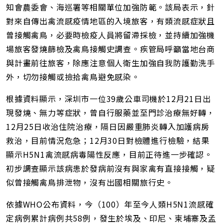
址
知會農委會、海巡署等相關單位加強防範。該局表示，針
對來自傳出禽流感疫情地區的入境旅客，有類流感症狀且
曾接觸禽鳥，必要時檢疫人員將留滯採檢，並持續加強機
場旅客發燒篩檢及禽鳥接觸史調查。疾管局呼籲當地台商
與計畫前往旅客，除應注意個人衛生加強自我防護勤洗手
外，切勿接觸或撿拾禽鳥避免感染。
根據資料顯示，深圳市一位39歲公車司機於12月21日出
現發燒、無力等症狀，曾自行服藥並至門診治療無好轉，
12月25日收治住院治療，隔日因嚴重肺炎轉入加護病房
救治，目前情況危急；12月30日對檢體進行檢驗，結果
顯示H5N1禽流感病毒陽性反應，目前正待進一步確認。
初步調查顯示該病患於發病前沒有與家禽有直接接觸，疑
似曾接觸禽鳥排泄物，沒有出國相關旅行史。
依據WHO公布資料，今（100）年至今人類H5N1流感確
定病例累計病例共58例，發生於埃及、印尼、柬埔寨及孟