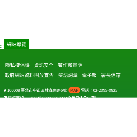
網站導覽
:::
隱私權保護
資訊安全
著作權聲明
政府網站資料開放宣告
雙語詞彙
電子報
署長信箱
100008 臺北市中正區林森南路6號
MAP
電話：02-2395-9825
防疫專線：
1922
或
0800-001922
(全年無休免付費)
聽語障服務免付費傳真：
0800-655955
國外可撥打
+886-800-001922
(自國外撥打回國須自付國際電話費用)
Copyright © 2026 衛生福利部 疾病管制署. All rights reserved.