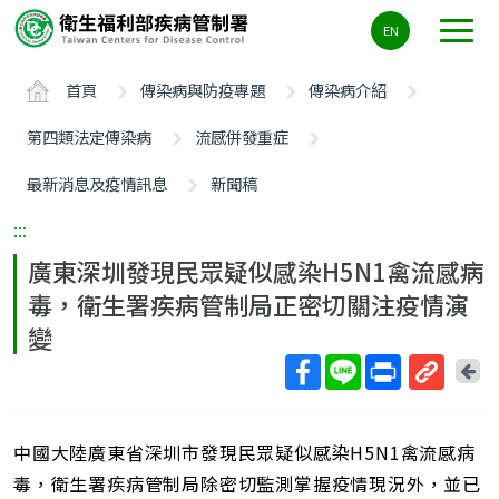
主
EN
要
內
首頁
傳染病與防疫專題
傳染病介紹
容
區
第四類法定傳染病
流感併發重症
ALT+C
最新消息及疫情訊息
新聞稿
:::
廣東深圳發現民眾疑似感染H5N1禽流感病
毒，衛生署疾病管制局正密切關注疫情演
變
回
上
取
一
得
頁
中國大陸廣東省深圳市發現民眾疑似感染H5N1禽流感病
短
網
毒，衛生署疾病管制局除密切監測掌握疫情現況外，並已