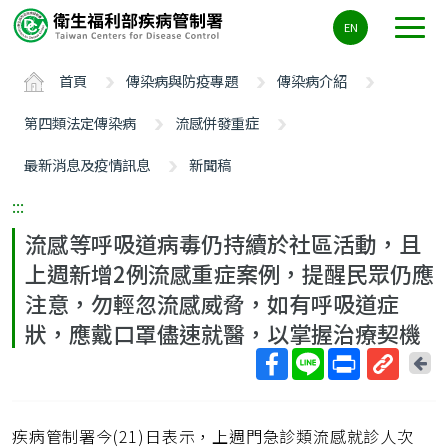
主
EN
要
內
首頁
傳染病與防疫專題
傳染病介紹
容
區
第四類法定傳染病
流感併發重症
ALT+C
最新消息及疫情訊息
新聞稿
:::
流感等呼吸道病毒仍持續於社區活動，且
上週新增2例流感重症案例，提醒民眾仍應
注意，勿輕忽流感威脅，如有呼吸道症
狀，應戴口罩儘速就醫，以掌握治療契機
回
上
取
一
得
頁
疾病管制署今(21)日表示，上週門急診類流感就診人次
短