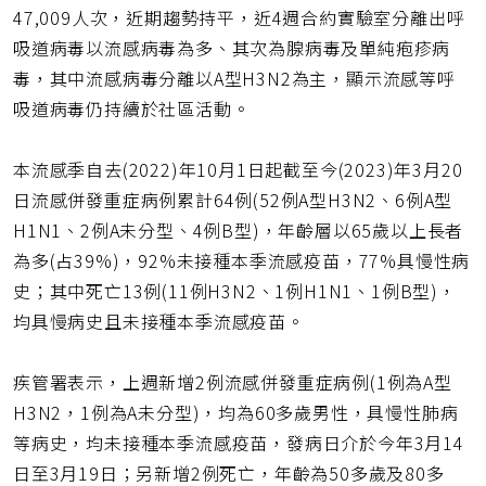
網
47,009人次，近期趨勢持平，近4週合約實驗室分離出呼
址
吸道病毒以流感病毒為多、其次為腺病毒及單純疱疹病
毒，其中流感病毒分離以A型H3N2為主，顯示流感等呼
吸道病毒仍持續於社區活動。
本流感季自去(2022)年10月1日起截至今(2023)年3月20
日流感併發重症病例累計64例(52例A型H3N2、6例A型
H1N1、2例A未分型、4例B型)，年齡層以65歲以上長者
為多(占39%)，92%未接種本季流感疫苗，77%具慢性病
史；其中死亡13例(11例H3N2、1例H1N1、1例B型)，
均具慢病史且未接種本季流感疫苗。
疾管署表示，上週新增2例流感併發重症病例(1例為A型
H3N2，1例為A未分型)，均為60多歲男性，具慢性肺病
等病史，均未接種本季流感疫苗，發病日介於今年3月14
日至3月19日；另新增2例死亡，年齡為50多歲及80多