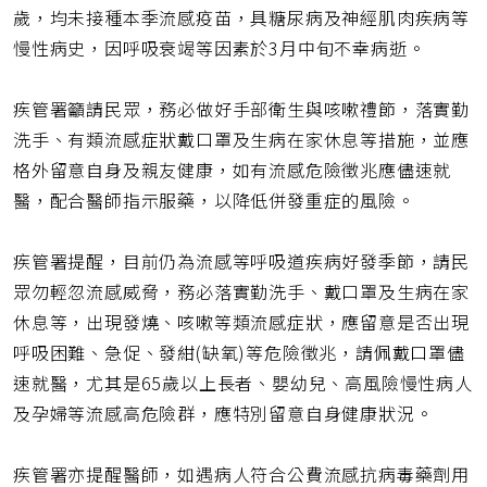
歲，均未接種本季流感疫苗，具糖尿病及神經肌肉疾病等
慢性病史，因呼吸衰竭等因素於3月中旬不幸病逝。
疾管署籲請民眾，務必做好手部衛生與咳嗽禮節，落實勤
洗手、有類流感症狀戴口罩及生病在家休息等措施，並應
格外留意自身及親友健康，如有流感危險徵兆應儘速就
醫，配合醫師指示服藥，以降低併發重症的風險。
疾管署提醒，目前仍為流感等呼吸道疾病好發季節，請民
眾勿輕忽流感威脅，務必落實勤洗手、戴口罩及生病在家
休息等，出現發燒、咳嗽等類流感症狀，應留意是否出現
呼吸困難、急促、發紺(缺氧)等危險徵兆，請佩戴口罩儘
速就醫，尤其是65歲以上長者、嬰幼兒、高風險慢性病人
及孕婦等流感高危險群，應特別留意自身健康狀況。
疾管署亦提醒醫師，如遇病人符合公費流感抗病毒藥劑用