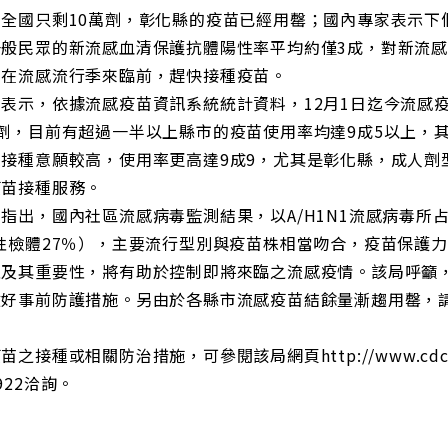
苗全國只剩10萬劑，彰化縣的疫苗已經用罄；國內專家表示下
一般民眾的新流感血清保護抗體陽性率平均約僅3成，對新流
，在流感流行季來臨前，趕快接種疫苗。
表示，依據流感疫苗資訊系統統計資料，12月1日迄今流感
餘劑，目前有超過一半以上縣市的疫苗使用率均達9成5以上，
眾接種意願較高，使用率更高達9成9，尤其是彰化縣，成人劑
疫苗接種服務。
指出，國內社區流感病毒監測結果，以A/H1N1流感病毒所占
性檢體27％），主要流行型別與疫苗株相當吻合，疫苗保護
性及其重要性，將有助於控制即將來臨之流感疫情。該局呼籲
做好事前防護措施。另由於各縣市流感疫苗結餘量漸趨用罄，
。
苗之接種或相關防治措施，可參閱該局網頁http://www.cd
922洽詢。