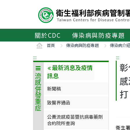
主
要
內
容
區
關於CDC
傳染病與防疫專題
ALT+C
首頁
傳染病與防疫專題
傳染病介
:::
:::
彰
最新消息及疫情
訊息
流感併發重症
感
新聞稿
打
致醫界通函
公費流感疫苗暨抗病毒藥劑
合約院所查詢
衛生署