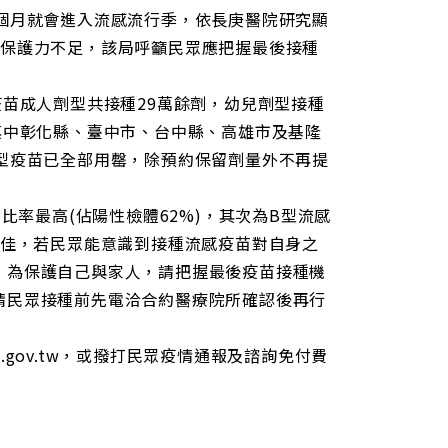
網
個月就會進入流感流行季，依長庚醫院研究顯
址
感保護力不足，該局呼籲民眾應把握最後接種
疫苗成人劑型共接種29萬餘劑，幼兒劑型接種
其中彰化縣、臺中市、台中縣、高雄市及基隆
型疫苗已全部用罄，除預約保留劑量外不再提
比率最高(佔陽性檢體62%)，其次為B型流感
力佳，若民眾能意識到接種流感疫苗對自身之
，為保護自己與家人，請把握最後疫苗接種機
請民眾接種前先電洽合約醫療院所確認後再行
c.gov.tw，或撥打民眾疫情通報及諮詢免付費