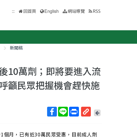
:::
回首頁
English
網站導覽
RSS
新聞稿
後10萬劑；即將要進入流
呼籲民眾把握機會趕快施
回
上
取
一
得
頁
1個月，已有近30萬民眾受惠，目前成人劑
短