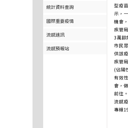
型疫
統計資料查詢
示，
國際重要疫情
機會
疾管局
流感速訊
3萬
市民
流感預報站
供該
疾管局
(佔陽
有效
會，
前往
流感疫
專線1