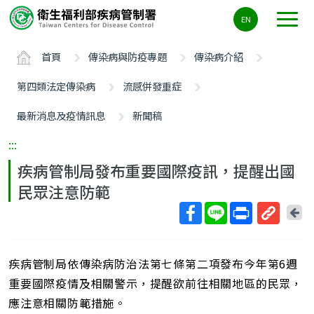
主
EN
要
內
首頁
傳染病與防疫專題
傳染病介紹
容
區
第四類法定傳染病
流感併發重症
ALT+C
最新消息及疫情訊息
新聞稿
:::
疾病管制局發布重要國際疫訊，提醒出國
民眾注意防範
回
上
取
一
得
頁
疾病管制局依傳染病防治法第七條第二項發布今年第6週
短
網
重要國際疫情及相關警示，提醒欲前往相關地區的民眾，
址
應注意相關防範措施。