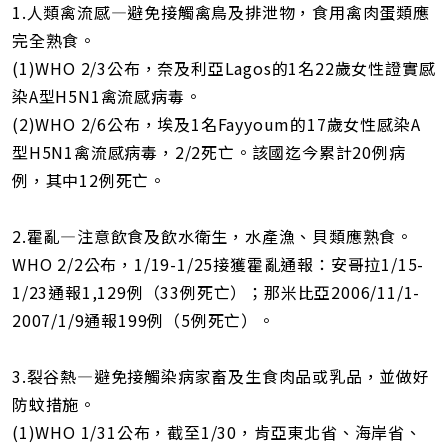
1.人類禽流感—避免接觸禽鳥及排泄物，食用禽肉蛋類應
完全熟食。
(1)WHO 2/3公布，奈及利亞Lagos的1名22歲女性證實感
染A型H5N1禽流感病毒。
(2)WHO 2/6公布，埃及1名Fayyoum的17歲女性感染A
型H5N1禽流感病毒，2/2死亡。該國迄今累計20例病
例，其中12例死亡。
2.霍亂—注意飲食及飲水衛生，水產漁、貝類應熟食。
WHO 2/2公布，1/19-1/25接獲霍亂通報：安哥拉1/15-
1/23通報1,129例（33例死亡）；那米比亞2006/11/1-
2007/1/9通報199例（5例死亡）。
3.裂谷熱—避免接觸染病家畜及生食肉品或乳品，並做好
防蚊措施。
(1)WHO 1/31公布，截至1/30，肯亞東北省、海岸省、