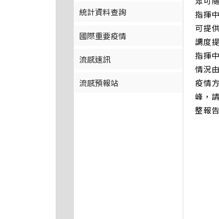
眾可隨
統計資料查詢
指揮中
可提
國際重要疫情
調度
指揮
流感速訊
情況
疫情
流感預報站
峰，
整報