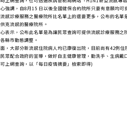
時上網查詢，也可透過疾病管制局網站「H1N1新型流感專
心強調，自8月15 日以後全國健保合約院所只要有意願均可
供流感診療服務之醫療院所比名單上的還要更多，公布的名單
提供克流感的醫療院所。
中心表示，公布此名單是為讓民眾查詢可提供流感診療服務之
由各縣市動態調整。
方面，大部分新流感住院病人均已康復出院，目前尚有42例住
請民眾配合政府的宣導，做好自主健康管理，勤洗手、生病戴
告可上網查詢，以「每日疫情摘要」檢索即得)