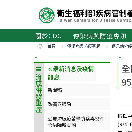
主
要
內
容
區
關於CDC
傳染病與防疫專題
ALT+C
首頁
傳染病與防疫專題
傳染病介
:::
:::
全
最新消息及疫情
訊息
流感併發重症
95
新聞稿
致醫界通函
指揮中
公費流感疫苗暨抗病毒藥劑
(9/
合約院所查詢