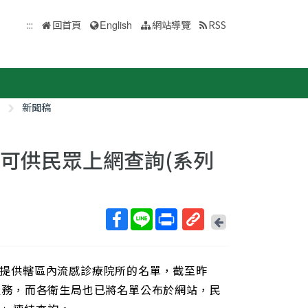
:::
回首頁
English
網站導覽
RSS
新聞稿
可供民眾上網查詢(系列
回
上
取
一
得
頁
示，提供轄區內流感診療院所的名單，截至昨
短
網
療服務，而各衛生局也已將名單公布於網站，民
址