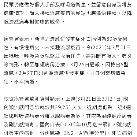
址
民眾仍應做好個人手部及呼吸道衛生，並留意自身及親友
健康情形；尚未接種流感疫苗的民眾也應儘快接種，以降
低流感病毒對健康的威脅。
疾管署表示，新增之流感併發重症死亡病例為80多歲男
性，有慢性病史，未接種流感疫苗，今(2021)年3月21日
因嘔吐、呼吸急促就醫並收治住院，經診斷有吸入性肺炎
等情形，轉至加護病房治療，3月25日通報，因檢出A型
流感，3月27日研判為流感併發重症，同日個案病情惡
化，不幸病逝。
依據疾管署監測資料顯示，上週(3月21日至3月27日)國
內類流感門急診就診共29,261人次，近期處低點，近4週
社區呼吸道病毒分離以腺病毒為多，其次為單純疱疹病毒
及副流感病毒；國內自去(2020)年10月迄今累計2例流感
併發重症病例，分別感染H3N2、A型(待分型)，死亡病例