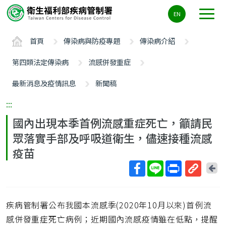
主
EN
要
內
首頁
傳染病與防疫專題
傳染病介紹
容
區
第四類法定傳染病
流感併發重症
ALT+C
最新消息及疫情訊息
新聞稿
:::
國內出現本季首例流感重症死亡，籲請民
眾落實手部及呼吸道衛生，儘速接種流感
疫苗
回
上
取
一
得
頁
疾病管制署公布我國本流感季(2020年10月以來)首例流
短
網
感併發重症死亡病例；近期國內流感疫情雖在低點，提醒