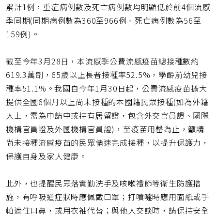
累計1例，重症病例數及死亡病例數均明顯低於前4個流感
季同期(同期病例數為360至966例、死亡病例數為56至
159例)。
截至今年3月28日，本流感季公費流感疫苗總接種數約
619.3萬劑，65歲以上長者接種率52.5%，學齡前幼兒接
種率51.1%。我國自今年1月30日起，公費流感疫苗擴大
提供全國6個月以上尚未接種的本國籍民眾接種(如為外籍
人士，需為申請中或持有居留證，包含外交官員證、國際
機構官員證及外國機構官員證)，至疫苗用罄為止，籲請
尚未接種流感疫苗的民眾儘速完成接種，以提升保護力，
保護自身及家人健康。
此外，也提醒民眾落實勤洗手及咳嗽禮節等衛生防護措
施，有呼吸道症狀時應佩戴口罩；打噴嚏時應用面紙或手
帕遮住口鼻，或用衣袖代替；與他人交談時，請保持安全