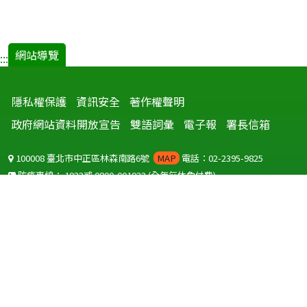
網站導覽
:::
隱私權保護
資訊安全
著作權聲明
政府網站資料開放宣告
雙語詞彙
電子報
署長信箱
100008 臺北市中正區林森南路6號
MAP
電話：02-2395-9825
防疫專線：
1922
或
0800-001922
(全年無休免付費)
聽語障服務免付費傳真：
0800-655955
國外可撥打
+886-800-001922
(自國外撥打回國須自付國際電話費用)
Copyright © 2026 衛生福利部 疾病管制署. All rights reserved.