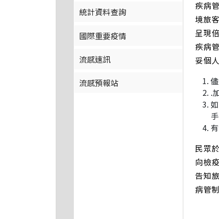
疾病
統計資料查詢
境旅客
呈現
國際重要疫情
疾病
流感速訊
妥個
儘
流感預報站
.
如
手
有
民眾
向檢
告知旅
病管制局