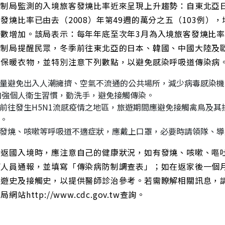
管制局監測的入境旅客發燒比率近來呈現上升趨勢：自東北亞
發燒比率已由去（2008）年第49週的萬分之五（103例）
倍數增加。該局表示：每年年底至次年3月為入境旅客發燒比
管制局提醒民眾，冬季前往東北亞的日本、韓國、中國大陸及
人保暖衣物，並特別注意下列數點，以避免感染呼吸道傳染病
量避免出入人潮擁擠、空氣不流通的公共場所，減少病毒感染機
加強個人衛生習慣，勤洗手，避免接觸傳染。
前往發生H5N1流感疫情之地區，旅遊期間應避免接觸禽鳥及
。
發燒、咳嗽等呼吸道不適症狀，應戴上口罩，必要時請領隊、導
於返國入境時，應注意自己的健康狀況，如有發燒、咳嗽、嘔
疫人員通報，並填寫「傳染病防制調查表」；如在返家後一個
遊史及接觸史，以提供醫師診治參考。若需瞭解相關訊息，請
網站http://www.cdc.gov.tw查詢。