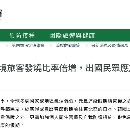
預防接種
國際旅遊與健康
紹
第四類法定傳染病
流感併發重症
最新消息及疫情訊息
境旅客發燒比率倍增，出國民眾應
冬季，全球多處國家或地區氣溫偏低，元旦連續假期結束後之
別呼籲民眾，於寒假或農曆春節假期前往東北亞的日本、韓國
注意保暖之外，更需加強個人衛生習慣及自我防護措施，避免
健康的假期。