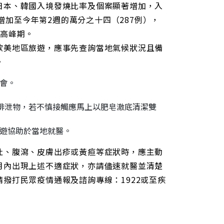
日本、韓國入境發燒比率及個案顯著增加，入
，增加至今年第2週的萬分之十四（287例），
率高峰期。
歐美地區旅遊，應事先查詢當地氣候狀況且備
。
會。
其排泄物，若不慎接觸應馬上以肥皂澈底清潔雙
遊協助於當地就醫。
吐、腹瀉、皮膚出疹或黃疸等症狀時，應主動
月內出現上述不適症狀，亦請儘速就醫並清楚
撥打民眾疫情通報及諮詢專線：1922或至疾