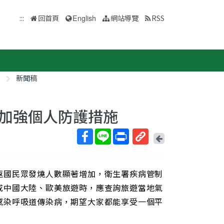
:::
回首頁
English
網站導覽
RSS
新聞稿
加強個人防護措施
回
上
取
一
得
頁
返國民眾發燒人數顯著增加，衛生署疾病管制
短
網
或中國大陸、歐美旅遊時，應查詢旅遊當地氣
址
感染呼吸道傳染病，期望大家都能享受一個平