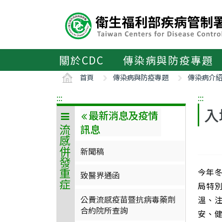
主
要
內
容
區
關於CDC
傳染病與防疫專題
ALT+C
首頁
傳染病與防疫專題
傳染病介
:::
:::
入
最新消息及疫情
訊息
流感併發重症
新聞稿
今年
致醫界通函
局特
公費流感疫苗暨抗病毒藥劑
溫、
合約院所查詢
安、