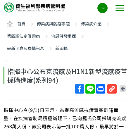
主
EN
要
內
首頁
傳染病與防疫專題
傳染病介紹
容
區
第四類法定傳染病
流感併發重症
ALT+C
最新消息及疫情訊息
新聞稿
:::
指揮中心公布克流感及H1N1新型流感疫苗
採購進度(系列94)
回
上
取
一
得
頁
指揮中心今(9/1)日表示，為提高流感抗病毒藥劑儲備
短
網
量，在疾病管制局積極辦理下，已向羅氏公司採購克流感
址
268萬人份，該公司表示第一批100萬人份，最早將於一