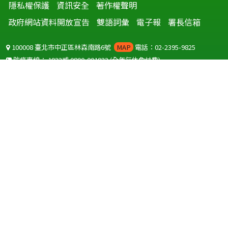
隱私權保護
資訊安全
著作權聲明
政府網站資料開放宣告
雙語詞彙
電子報
署長信箱
100008 臺北市中正區林森南路6號
MAP
電話：02-2395-9825
防疫專線：
1922
或
0800-001922
(全年無休免付費)
聽語障服務免付費傳真：
0800-655955
國外可撥打
+886-800-001922
(自國外撥打回國須自付國際電話費用)
Copyright © 2026 衛生福利部 疾病管制署. All rights reserved.
本網站建議使用 IE10 以上版本瀏覽器及以1920x1080解析度，以獲得最
佳瀏覽體驗。
為提供使用者有文書軟體選擇的權利，本網站提供ODF開放文件格式，
建議您安裝免費開源軟體
(https://www.ndc.gov.tw/cp.aspx?
n=32A75A78342B669D)
或以您慣用的軟體開啟文件。