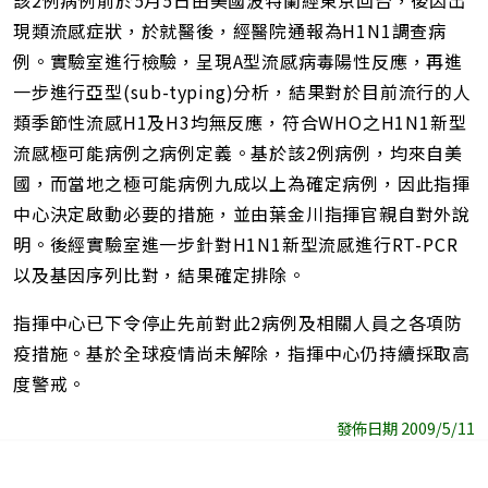
該2例病例前於5月5日由美國波特蘭經東京回台，後因出
現類流感症狀，於就醫後，經醫院通報為H1N1調查病
例。實驗室進行檢驗，呈現A型流感病毒陽性反應，再進
一步進行亞型(sub-typing)分析，結果對於目前流行的人
類季節性流感H1及H3均無反應，符合WHO之H1N1新型
流感極可能病例之病例定義。基於該2例病例，均來自美
國，而當地之極可能病例九成以上為確定病例，因此指揮
中心決定啟動必要的措施，並由葉金川指揮官親自對外說
明。後經實驗室進一步針對H1N1新型流感進行RT-PCR
以及基因序列比對，結果確定排除。
指揮中心已下令停止先前對此2病例及相關人員之各項防
疫措施。基於全球疫情尚未解除，指揮中心仍持續採取高
度警戒。
發佈日期 2009/5/11