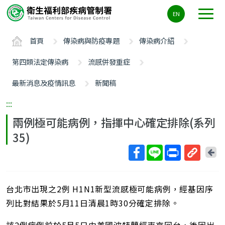
主
EN
要
內
首頁
傳染病與防疫專題
傳染病介紹
容
區
第四類法定傳染病
流感併發重症
ALT+C
最新消息及疫情訊息
新聞稿
:::
兩例極可能病例，指揮中心確定排除(系列
35)
回
上
取
一
得
頁
台北市出現之2例 H1N1新型流感極可能病例，經基因序
短
網
列比對結果於5月11日清晨1時30分確定排除。
址