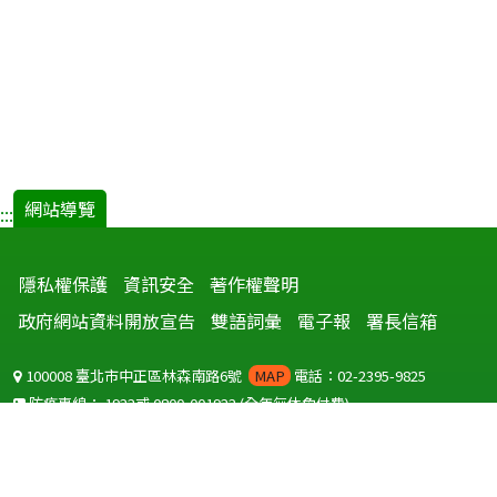
網站導覽
:::
隱私權保護
資訊安全
著作權聲明
政府網站資料開放宣告
雙語詞彙
電子報
署長信箱
100008 臺北市中正區林森南路6號
MAP
電話：02-2395-9825
防疫專線：
1922
或
0800-001922
(全年無休免付費)
聽語障服務免付費傳真：
0800-655955
國外可撥打
+886-800-001922
(自國外撥打回國須自付國際電話費用)
Copyright © 2026 衛生福利部 疾病管制署. All rights reserved.