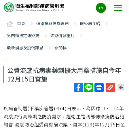
主
EN
要
內
首頁
傳染病與防疫專題
傳染病介紹
容
區
第四類法定傳染病
流感併發重症
ALT+C
最新消息及疫情訊息
新聞稿
:::
公費流感抗病毒藥劑擴大用藥措施自今年
12月15日實施
回
上
取
一
得
頁
疾病管制署(下稱疾管署)今(4)日表示，為因應113-114年
短
網
流感流行高峰期之防疫需求，經衛生福利部傳染病防治諮
址
詢會-流感防治組委員討論決議，自本(113)年12月15日至