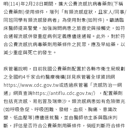
明(114)年2月28日期間，擴大公費流感抗病毒藥劑(下稱
公費藥劑)使用條件，增列「有類流感症狀，且家人/同事/
同班同學有類流感發病者」為使用對象(如附件)。籲請臨
床醫師提高警覺，加強詢問病患之旅遊史與接觸史，如符
合通報流感併發重症病例定義應儘速通報。此外，對於符
合公費流感抗病毒藥劑用藥條件之民眾，應及早給藥，以
減少重症與死亡的發生。
疾管署說明，目前我國公費藥劑配置於各縣市衛生局規劃
之全國約4千家合約醫療機構(詳見疾管署全球資訊網
https://www.cdc.gov.tw或透過疾管署「流感防治一網
通」網頁查詢https://antiflu.cdc.gov.tw/），配置藥劑
包括克流感、易剋冒及瑞樂沙。類流感病患如有危險徵兆
(如呼吸急促、呼吸困難、發紺、血痰、胸痛、意識改
變、低血壓等)應儘速就醫，並由醫師依主訴與臨床判
斷，評估是否符合公費藥劑用藥條件，倘經判斷符合條件