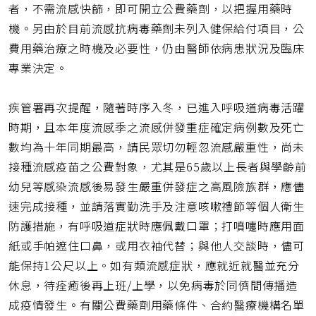
者，不需流感快篩，即可開立公費藥劑，以把握用藥時
機。另由於目前流感抗病毒藥劑未列入健保給付項目，公
費用藥治療之時機及必要性，仍由醫師依病患狀況及臨床
專業決定。
疾管署再次提醒，隨著時序入冬，已進入呼吸道病毒活躍
時期，且本年度流感季之流感併發重症確定病例數及死亡
數均為十年同期最高，請民眾切勿輕忽流感嚴重性，尚未
接種流感疫苗之公費對象，尤其是65歲以上長者與學齡前
幼兒等感染流感後易發生嚴重併發症之高風險族群，應儘
速完成接種，並請落實勤洗手及注意咳嗽禮節等個人衛生
防護措施，有呼吸道症狀時應佩戴口罩；打噴嚏時應用面
紙或手帕遮住口鼻，或用衣袖代替；與他人交談時，儘可
能保持1公尺以上。如有類流感症狀，應就近就醫並充分
休息，待痊癒後再上班/上學，以免病毒於同儕間傳播造
成疫情發生。有關公費藥劑用藥條件、合約醫療機構名單