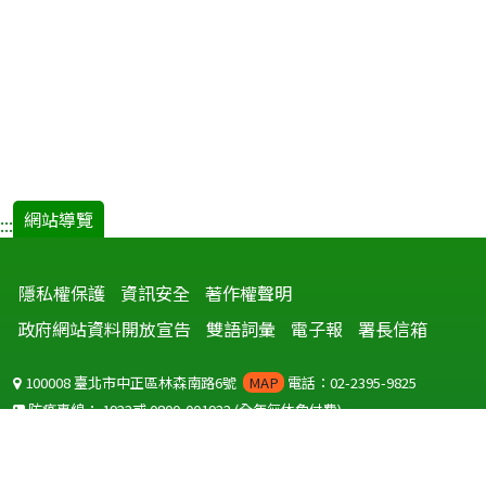
網站導覽
:::
隱私權保護
資訊安全
著作權聲明
政府網站資料開放宣告
雙語詞彙
電子報
署長信箱
100008 臺北市中正區林森南路6號
MAP
電話：02-2395-9825
防疫專線：
1922
或
0800-001922
(全年無休免付費)
聽語障服務免付費傳真：
0800-655955
國外可撥打
+886-800-001922
(自國外撥打回國須自付國際電話費用)