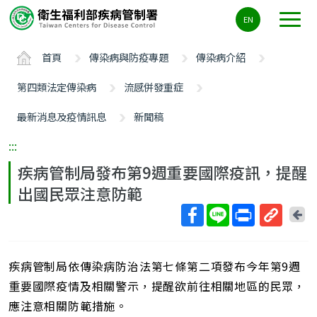
主
EN
要
內
首頁
傳染病與防疫專題
傳染病介紹
容
區
第四類法定傳染病
流感併發重症
ALT+C
最新消息及疫情訊息
新聞稿
:::
疾病管制局發布第9週重要國際疫訊，提醒
出國民眾注意防範
回
上
取
一
得
頁
疾病管制局依傳染病防治法第七條第二項發布今年第9週
短
網
重要國際疫情及相關警示，提醒欲前往相關地區的民眾，
址
應注意相關防範措施。