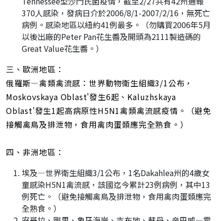
Tennessee型沙門氏菌疫情，截至2/27共有42州通報
370人感染，發病日介於2006/8/1-2007/2/16，無死亡
病例。感染地區以紐約41例最多。（勿購買2006年5月
以後出廠的Peter Pan花生醬及開頭為2111製造碼的
Great Value花生醬。）
三、歐洲地區：
俄羅斯—禽類禽流感：世界動物衛生組織3/1公布，
Moskovskaya Oblast'發生6起、Kaluzhskaya
Oblast'發生1起高病原性H5N1禽類禽流感疫情。（避免
接觸禽鳥及排泄物，食用禽肉蛋類應完全熟食。）
四、非洲地區：
埃及—世界衛生組織3/1公布，1名Dakahlea州的4歲女
童感染H5N1禽流感，該國迄今累計23例病例，其中13
例死亡。（避免接觸禽鳥及排泄物，食用禽肉蛋類應完
全熟食。）
安哥拉、剛果、象牙海岸、吉布地、蘇丹、辛巴威—霍