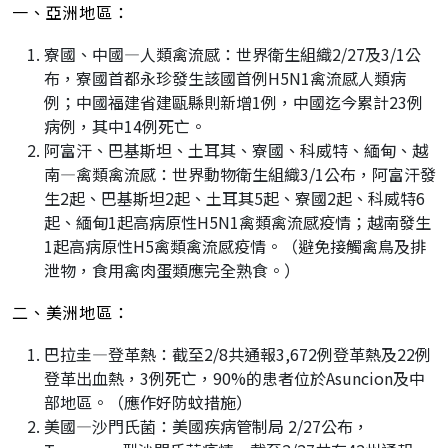
一、亞洲地區：
寮國、中國—人類禽流感：世界衛生組織2/27及3/1公
布，寮國首都永珍發生該國首例H5N1禽流感人類病
例；中國福建省建甌縣則新增1例，中國迄今累計23例
病例，其中14例死亡。
阿富汗、巴基斯坦、土耳其、寮國、科威特、緬甸、越
南—禽類禽流感：世界動物衛生組織3/1公布，阿富汗發
生2起、巴基斯坦2起、土耳其5起、寮國2起、科威特6
起、緬甸1起高病原性H5N1禽類禽流感疫情；越南發生
1起高病原性H5禽類禽流感疫情。（避免接觸禽鳥及排
泄物，食用禽肉蛋類應完全熟食。）
二、美洲地區：
巴拉圭—登革熱：截至2/8共通報3,672例登革熱及22例
登革出血熱，3例死亡，90%的患者位於Asuncion及中
部地區。（應作好防蚊措施）
美國—沙門氏菌：美國疾病管制局 2/27公布，