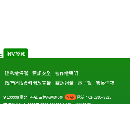
網站導覽
:::
隱私權保護
資訊安全
著作權聲明
政府網站資料開放宣告
雙語詞彙
電子報
署長信箱
100008 臺北市中正區林森南路6號
MAP
電話：02-2395-9825
防疫專線：
1922
或
0800-001922
(全年無休免付費)
聽語障服務免付費傳真：
0800-655955
國外可撥打
+886-800-001922
(自國外撥打回國須自付國際電話費用)
Copyright © 2026 衛生福利部 疾病管制署. All rights reserved.