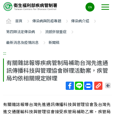
主
EN
要
內
首頁
傳染病與防疫專題
傳染病介紹
容
區
第四類法定傳染病
流感併發重症
ALT+C
最新消息及疫情訊息
新聞稿
:::
有關雜誌報導疾病管制局補助台灣先進通
訊傳播科技與管理協會辦理活動案，疾管
局均依相關規定辦理
回
上
取
一
得
頁
有關雜誌報導台灣先進通訊傳播科技與管理協會及台灣先
短
網
進交通運輸科技與管理協會接受疾管局補助乙案，疾管局