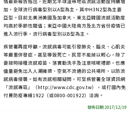
情最新報告指出，近期北半球溫帶地區流感活動度持續增
加，全球流行病毒型別以A型為主，其中H3N2型為主要
亞型。目前北美洲美國及加拿大、東北亞韓國流感活動度
均高於季節性閾值；東亞中國大陸南方及北方省份疫情已
進入流行季，流行病毒型別以B型為主。
疾管署再度呼籲，流感病毒可能引發肺炎、腦炎、心肌炎
等嚴重併發症，甚至導致死亡，民眾不能掉以輕心，除了
要按時接種流感疫苗、落實勤洗手及注意咳嗽禮節，也應
儘量避免出入人潮擁擠、空氣不流通的公共場所，以防流
感病毒侵襲。如有流感相關疑問，可至疾管署全球資訊網
「流感專區」（http://www.cdc.gov.tw），或打國內免
付費防疫專線1922（或0800-001922）洽詢。
發佈日期 2017/12/19