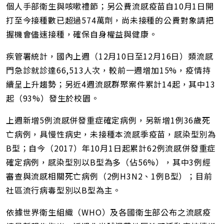
個人手部衛生與咳嗽禮節；另公費流感疫苗自10月1日開
打至今接種數已超過574萬劑，尚未接種的公費對象請把
握機會儘速接種，確保自身權益與健康。
疾管署統計，國內上週（12月10日至12月16日）類流感
門急診就診達66,513人次，較前一週增加15%，疫情持
續呈上升趨勢；另近4週流感群聚案件累計14起，其中13
起（93%）發生於校園。
上週新增5例流感併發重症確定病例，另新增1例36歲死
亡病例，具慢性病史，未接種本流感季疫苗，感染型別為
B型；自今（2017）年10月1日起累計62例流感併發重症
確定病例，感染型別以B型為多（佔56%），其中3例經
審查與流感相關死亡病例（2例H3N2、1例B型）；目前
社區流行病毒型別以B型為主。
依據世界衛生組織（WHO）及各國衛生部公布之流感疫