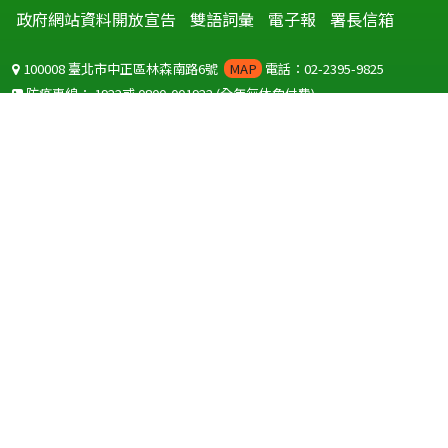
政府網站資料開放宣告
雙語詞彙
電子報
署長信箱
100008 臺北市中正區林森南路6號
MAP
電話：02-2395-9825
防疫專線：
1922
或
0800-001922
(全年無休免付費)
聽語障服務免付費傳真：
0800-655955
國外可撥打
+886-800-001922
(自國外撥打回國須自付國際電話費用)
Copyright © 2026 衛生福利部 疾病管制署. All rights reserved.
本網站建議使用 IE10 以上版本瀏覽器及以1920x1080解析度，以獲得最
佳瀏覽體驗。
為提供使用者有文書軟體選擇的權利，本網站提供ODF開放文件格式，
建議您安裝免費開源軟體
(https://www.ndc.gov.tw/cp.aspx?
n=32A75A78342B669D)
或以您慣用的軟體開啟文件。