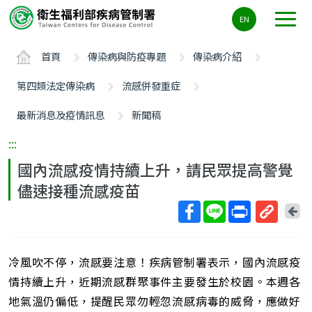
主
EN
要
內
首頁
傳染病與防疫專題
傳染病介紹
容
區
第四類法定傳染病
流感併發重症
ALT+C
最新消息及疫情訊息
新聞稿
:::
國內流感疫情持續上升，請民眾提高警覺
儘速接種流感疫苗
回
上
取
一
得
頁
冷風吹不停，流感要注意！疾病管制署表示，國內流感疫
短
網
情持續上升，近期流感群聚事件主要發生於校園。本週各
址
地氣溫仍偏低，提醒民眾勿輕忽流感病毒的威脅，應做好