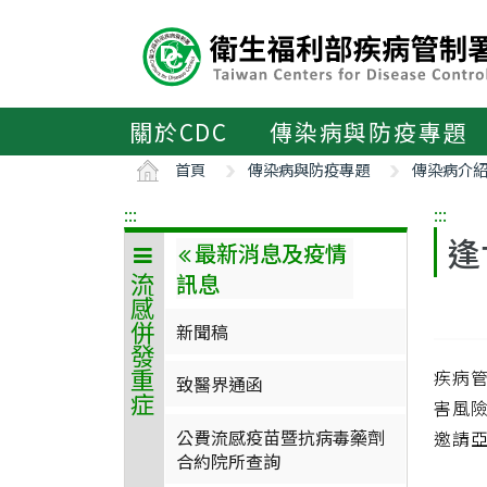
主
要
內
容
區
關於CDC
傳染病與防疫專題
ALT+C
首頁
傳染病與防疫專題
傳染病介
:::
:::
逢
最新消息及疫情
訊息
流感併發重症
新聞稿
疾病管
致醫界通函
害風
公費流感疫苗暨抗病毒藥劑
邀請
合約院所查詢