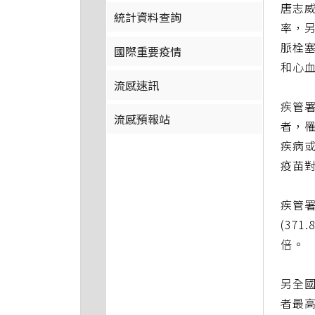
唐志威
統計資料查詢
率，另
脈栓
國際重要疫情
和心
流感速訊
疾管署
流感預報站
者，罹
疾病
疫苗
疾管署
(37
倍。
另全國
者最高