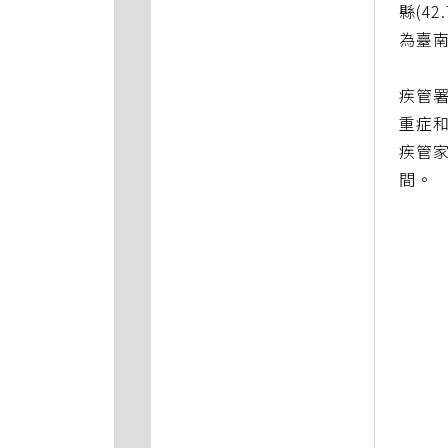
縣(4
為臺南
疾管
重症和
疾管家
間。