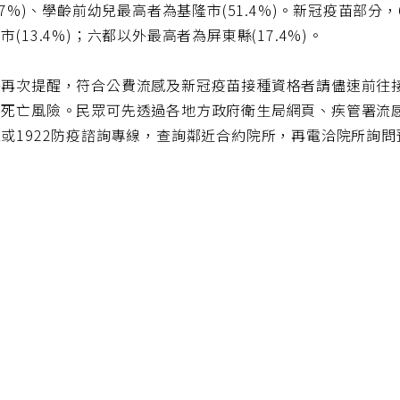
2.7%)、學齡前幼兒最高者為基隆市(51.4%)。新冠疫苗部分
市(13.4%)；六都以外最高者為屏東縣(17.4%)。
署再次提醒，符合公費流感及新冠疫苗接種資格者請儘速前往
死亡風險。民眾可先透過各地方政府衛生局網頁、疾管署流感防治一網通(htt
或1922防疫諮詢專線，查詢鄰近合約院所，再電洽院所詢