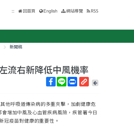
:::
回首頁
English
網站導覽
RSS
新聞稿
左流右新降低中風機率
回
上
取
一
得
頁
感與其他呼吸道傳染病的多重夾擊，加劇健康危
短
網
都會增加中風及心血管疾病風險，疾管署今日
址
新冠疫苗對健康的重要性。