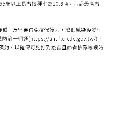
，65歲以上長者接種率為10.8%，六都最高者
接種，及早獲得免疫保護力，降低感染後發生
ps://antiflu.cdc.gov.tw/)、
問預約，以確保可施打到疫苗且節省排隊等候時