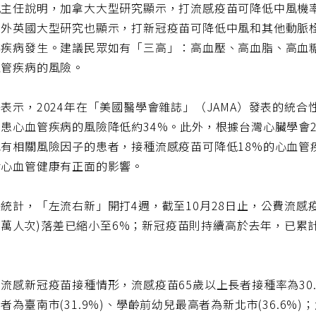
主任說明，加拿大大型研究顯示，打流感疫苗可降低中風機率逾
外英國大型研究也顯示，打新冠疫苗可降低中風和其他動脈栓塞
塞疾病發生。建議民眾如有「三高」：高血壓、高血脂、高血
血管疾病的風險。
表示，2024年在「美國醫學會雜誌」（JAMA）發表的統
患心血管疾病的風險降低約34%。此外，根據台灣心臟學會2
或有相關風險因子的患者，接種流感疫苗可降低18%的心血管
對心血管健康有正面的影響。
統計，「左流右新」開打4週，截至10月28日止，公費流感疫
1.8萬人次)落差已縮小至6%；新冠疫苗則持續高於去年，已累計接種
流感新冠疫苗接種情形，流感疫苗65歲以上長者接種率為30.7
者為臺南市(31.9%)、學齡前幼兒最高者為新北市(36.6%