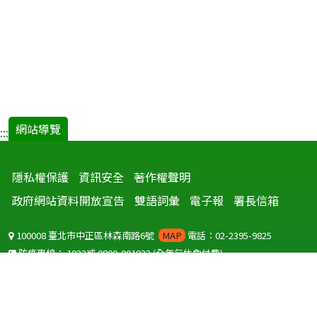
網站導覽
:::
隱私權保護
資訊安全
著作權聲明
政府網站資料開放宣告
雙語詞彙
電子報
署長信箱
100008 臺北市中正區林森南路6號
MAP
電話：02-2395-9825
防疫專線：
1922
或
0800-001922
(全年無休免付費)
聽語障服務免付費傳真：
0800-655955
國外可撥打
+886-800-001922
(自國外撥打回國須自付國際電話費用)
Copyright © 2026 衛生福利部 疾病管制署. All rights reserved.