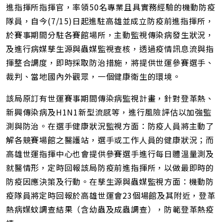
址
進指揮所指揮官，率領50名專業且具實務經驗的機動防疫
隊員，自今(7/15)日起進駐高雄並成立防疫前進指揮所，
於賽事期間分駐各賽館場所，主動監視傳染病發生狀況，
及進行病媒孳生源與蟲媒監視查核，透過疫情訊息流與指
揮整合調度，即時採取防治措施，將提供世運參賽選手、
裁判、當地國內外觀眾，一個健康衛生的環境。
該局原訂有世運賽事期間傳染病監視計畫，針對登革熱、
新興傳染病及H1N1新型流感等，進行風險評估以加強監
測與防治。在選手健康狀況監視方面：防疫人員將主動了
解各競賽場館之醫護站，選手或工作人員的健康狀況；而
高雄世運指揮中心也會提供參賽選手進行每日體溫量測及
就醫情形，定時回報該局防疫前進指揮所，以做最即時的
防疫因應決策及行動。在孳生源與蟲媒監視方面：機動防
疫隊員將定時回報於高雄世運會23個場館及其附近，登革
熱病媒蚊調查結果（含幼蟲及成蟲調查），防範登革熱疫