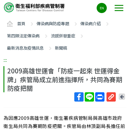
主
EN
要
內
首頁
傳染病與防疫專題
傳染病介紹
容
區
第四類法定傳染病
流感併發重症
ALT+C
最新消息及疫情訊息
新聞稿
:::
2009高雄世運會「防疫一起來 世運得金
牌」疾管局成立前進指揮所，共同為賽期
防疫把關
回
上
取
一
得
頁
為因應2009高雄世運，衛生署疾病管制局與高雄市政府
短
網
衛生局共同為賽期防疫把關。疾管局由林頂副局長擔任前