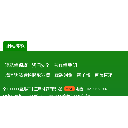
網站導覽
:::
隱私權保護
資訊安全
著作權聲明
政府網站資料開放宣告
雙語詞彙
電子報
署長信箱
100008 臺北市中正區林森南路6號
MAP
電話：02-2395-9825
防疫專線：
1922
或
0800-001922
(全年無休免付費)
聽語障服務免付費傳真：
0800-655955
國外可撥打
+886-800-001922
(自國外撥打回國須自付國際電話費用)
Copyright © 2026 衛生福利部 疾病管制署. All rights reserved.