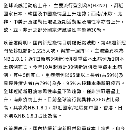
全球流感活動度上升， 主要流行型別為A(H3N2) ，鄰近
國家日本、韓國及中國疫情呈上升趨勢；西南/東歐、北
非、中美洲及加勒比地區近期活動度及陽性率亦皆上升，
歐、亞、非洲之部分國家流感陽性率超過30%。
疾管署說明，國內新冠疫情目前處低點波動，第48週新冠
門急診就診計1,225人次，與前一週持平，主流變異株為
NB.1.8.1；近7日新增3例新冠併發重症本土病例及1例本
土病例死亡。今年10月起累計39例新冠併發重症本土病
例，其中5例死亡，重症病例以65歲以上長者(占59%)及
具慢性病史者(占79%)為多，95%未接種本季新冠疫苗。
全球近期新冠病毒陽性率呈下降趨勢，僅非洲區署呈上
升，南非疫情上升。目前全球流行變異株以XFG占比最
高，其次為NB.1.8.1，鄰近國家/地區如中國、香港、日
本則以NB.1.8.1占比為高。
疾管署表示，國內持續新增新冠併發重症本土病例，自今