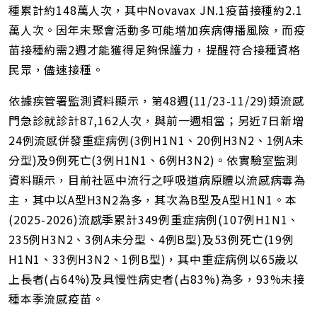
址
種累計約148萬人次，其中Novavax JN.1疫苗接種約2.1
萬人次。因年末聚會活動多可能增加疾病傳播風險，而疫
苗接種約需2週才能獲得足夠保護力，提醒符合接種資格
民眾，儘速接種。
依據疾管署監測資料顯示，第48週(11/23-11/29)類流感
門急診就診計87,162人次，與前一週相當；另近7日新增
24例流感併發重症病例(3例H1N1、20例H3N2、1例A未
分型)及9例死亡(3例H1N1、6例H3N2)。依實驗室監測
資料顯示，目前社區中流行之呼吸道病原體以流感病毒為
主，其中以A型H3N2為多，其次為B型及A型H1N1。本
(2025-2026)流感季累計349例重症病例(107例H1N1、
235例H3N2、3例A未分型、4例B型)及53例死亡(19例
H1N1、33例H3N2、1例B型)，其中重症病例以65歲以
上長者(占64%)及具慢性病史者(占83%)為多，93%未接
種本季流感疫苗。