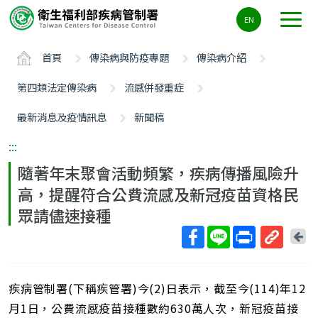
主
EN
要
內
首頁
傳染病與防疫專題
傳染病介紹
容
區
第四類法定傳染病
流感併發重症
ALT+C
最新消息及疫情訊息
新聞稿
:::
隨著年末聚會活動頻繁，疾病傳播風險升
高，提醒符合公費流感及新冠疫苗資格民
眾請儘速接種
回
上
取
一
得
頁
疾病管制署(下稱疾管署)今(2)日表示，截至今(114)年12
短
網
月1日，公費流感疫苗接種數約630萬人次，新冠疫苗接