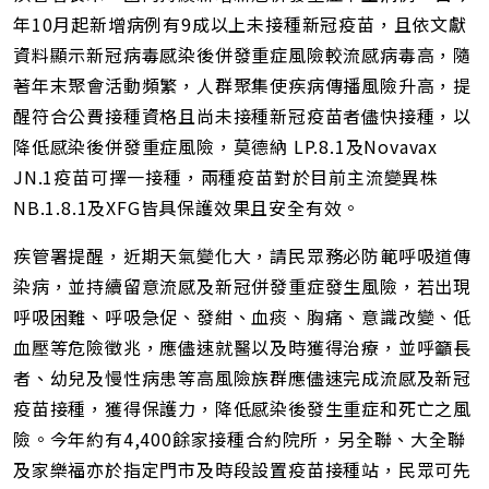
年10月起新增病例有9成以上未接種新冠疫苗，且依文獻
資料顯示新冠病毒感染後併發重症風險較流感病毒高，隨
著年末聚會活動頻繁，人群聚集使疾病傳播風險升高，提
醒符合公費接種資格且尚未接種新冠疫苗者儘快接種，以
降低感染後併發重症風險，莫德納 LP.8.1及Novavax
JN.1疫苗可擇一接種，兩種疫苗對於目前主流變異株
NB.1.8.1及XFG皆具保護效果且安全有效。
疾管署提醒，近期天氣變化大，請民眾務必防範呼吸道傳
染病，並持續留意流感及新冠併發重症發生風險，若出現
呼吸困難、呼吸急促、發紺、血痰、胸痛、意識改變、低
血壓等危險徵兆，應儘速就醫以及時獲得治療，並呼籲長
者、幼兒及慢性病患等高風險族群應儘速完成流感及新冠
疫苗接種，獲得保護力，降低感染後發生重症和死亡之風
險。今年約有4,400餘家接種合約院所，另全聯、大全聯
及家樂福亦於指定門市及時段設置疫苗接種站，民眾可先