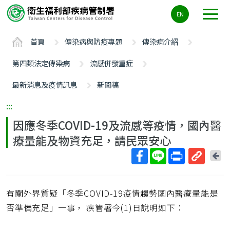
主
EN
要
內
首頁
傳染病與防疫專題
傳染病介紹
容
區
第四類法定傳染病
流感併發重症
ALT+C
最新消息及疫情訊息
新聞稿
:::
因應冬季COVID-19及流感等疫情，國內醫
療量能及物資充足，請民眾安心
回
上
取
一
得
頁
有關外界質疑「冬季COVID-19疫情趨勢國內醫療量能是
短
網
否準備充足」一事， 疾管署今(1)日說明如下：
址