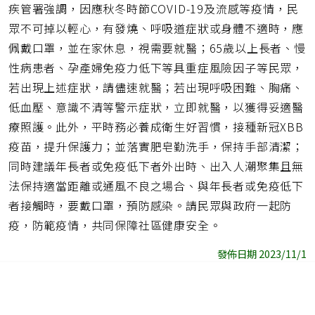
疾管署強調，因應秋冬時節COVID-19及流感等疫情，民
眾不可掉以輕心，有發燒、呼吸道症狀或身體不適時，應
佩戴口罩，並在家休息，視需要就醫；65歲以上長者、慢
性病患者、孕產婦免疫力低下等具重症風險因子等民眾，
若出現上述症狀，請儘速就醫；若出現呼吸困難、胸痛、
低血壓、意識不清等警示症狀，立即就醫，以獲得妥適醫
療照護。此外，平時務必養成衛生好習慣，接種新冠XBB
疫苗，提升保護力；並落實肥皂勤洗手，保持手部清潔；
同時建議年長者或免疫低下者外出時、出入人潮聚集且無
法保持適當距離或通風不良之場合、與年長者或免疫低下
者接觸時，要戴口罩，預防感染。請民眾與政府一起防
疫，防範疫情，共同保障社區健康安全。
發佈日期 2023/11/1