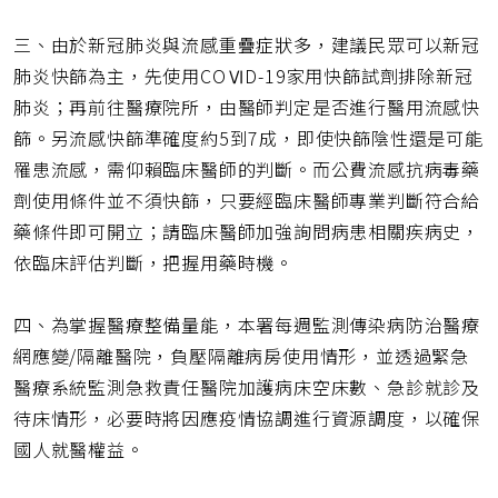
三、由於新冠肺炎與流感重疊症狀多，建議民眾可以新冠
肺炎快篩為主，先使用COⅥD-19家用快篩試劑排除新冠
肺炎；再前往醫療院所，由醫師判定是否進行醫用流感快
篩。另流感快篩準確度約5到7成，即使快篩陰性還是可能
罹患流感，需仰賴臨床醫師的判斷。而公費流感抗病毒藥
劑使用條件並不須快篩，只要經臨床醫師專業判斷符合給
藥條件即可開立；請臨床醫師加強詢問病患相關疾病史，
依臨床評估判斷，把握用藥時機。
四、為掌握醫療整備量能，本署每週監測傳染病防治醫療
網應變/隔離醫院，負壓隔離病房使用情形，並透過緊急
醫療系統監測急救責任醫院加護病床空床數、急診就診及
待床情形，必要時將因應疫情協調進行資源調度，以確保
國人就醫權益。