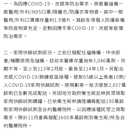
一、為因應COVID-19、流感等防治需求，疾管署儲備一
般醫用/外科/N95口罩/隔離衣/防護衣等物資，其中一般
醫用/外科口罩庫存量約1.9億片。其餘各項個人防護裝備
等防疫物資充足，足敷因應冬季COVID-19、流感等疫情
防治需求。
二、家用快篩試劑部分，之前已撥配社福機構、中央部
會/機關使用及儲備，目前本署庫存量尚有3,046萬劑，效
期不等，至少到113年2月底，最長至114年1月。另配合
流感/COVID-19/肺鏈疫苗接種，發放65歲以上長者10劑/
人COVID-19家用快篩試劑，原規劃第一批次發放2,637萬
餘劑已全數完成配送，另因地方政府衛生局反映民眾領取
家用快篩試劑踴躍，已依衛生局申請陸續再配送193萬餘
劑家用快篩試劑至合約醫療院所，以因應接種民眾之領取
需求。預計11月會再撥配1600多萬餘劑到衛生局/所及合
約醫療院所。