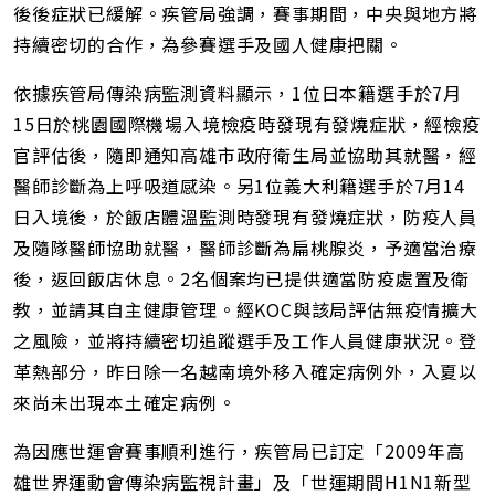
後後症狀已緩解。疾管局強調，賽事期間，中央與地方將
持續密切的合作，為參賽選手及國人健康把關。
依據疾管局傳染病監測資料顯示，1位日本籍選手於7月
15日於桃園國際機場入境檢疫時發現有發燒症狀，經檢疫
官評估後，隨即通知高雄市政府衛生局並協助其就醫，經
醫師診斷為上呼吸道感染。另1位義大利籍選手於7月14
日入境後，於飯店體溫監測時發現有發燒症狀，防疫人員
及隨隊醫師協助就醫，醫師診斷為扁桃腺炎，予適當治療
後，返回飯店休息。2名個案均已提供適當防疫處置及衛
教，並請其自主健康管理。經KOC與該局評估無疫情擴大
之風險，並將持續密切追蹤選手及工作人員健康狀況。登
革熱部分，昨日除一名越南境外移入確定病例外，入夏以
來尚未出現本土確定病例。
為因應世運會賽事順利進行，疾管局已訂定「2009年高
雄世界運動會傳染病監視計畫」及「世運期間H1N1新型