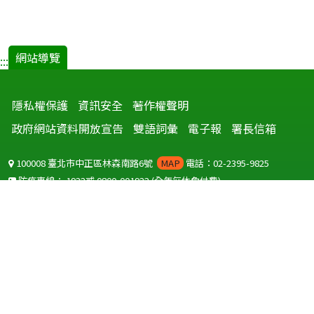
網站導覽
:::
隱私權保護
資訊安全
著作權聲明
政府網站資料開放宣告
雙語詞彙
電子報
署長信箱
100008 臺北市中正區林森南路6號
MAP
電話：02-2395-9825
防疫專線：
1922
或
0800-001922
(全年無休免付費)
聽語障服務免付費傳真：
0800-655955
國外可撥打
+886-800-001922
(自國外撥打回國須自付國際電話費用)
Copyright © 2026 衛生福利部 疾病管制署. All rights reserved.