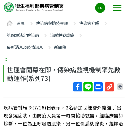
主
EN
要
內
首頁
傳染病與防疫專題
傳染病介紹
容
區
第四類法定傳染病
流感併發重症
ALT+C
最新消息及疫情訊息
新聞稿
:::
世運會開幕在即，傳染病監視機制率先啟
動運作(系列73)
回
上
取
一
得
頁
疾病管制局今(7/16)日表示，2名參加世運會外籍選手出
短
網
現發燒症狀，由防疫人員第一時間協助就醫，經臨床醫師
址
診斷，一位為上呼吸道感染、另一位係扁桃腺炎，經診治