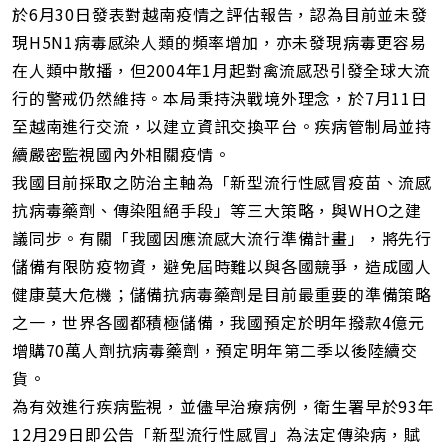
址
於6月30日發表對越南疫情之評估報告，認為目前並未發
現H5N1病毒感染人類的頻率增加，亦未發現病毒更容易
在人類中散播，但2004年1月起對禽流感恐引發全球大流
行的警戒仍然維持。本局秉持決戰境外理念，於7月11日
至越南進行交流，以建立資訊交換平台。疾病管制局並持
續嚴密監視國內外相關疫情。
我國目前採取之防治主軸為「新型流行性感冒疫苗、流感
抗病毒藥劑、傳染阻絕手段」等三大策略，與WHO之建
議同步。有關「我國因應流感大流行準備計畫」，將先行
儲備有限防疫物資，避免屆時難以與各國競爭，造成國人
健康莫大危機；儲備抗病毒藥劑是目前最重要的準備策略
之一，世界各國都積極儲備，我國預定於明年撥款4億元
增購70萬人劑抗病毒藥劑，預定明年第二季以後陸續交
貨。
為有效進行疾病監視，並儘早治療病例，衛生署早於93年
12月29日即公告「新型流行性感冒」為法定傳染病，賦