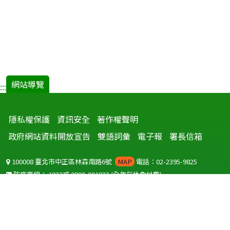
網站導覽
:::
隱私權保護
資訊安全
著作權聲明
政府網站資料開放宣告
雙語詞彙
電子報
署長信箱
100008 臺北市中正區林森南路6號
MAP
電話：02-2395-9825
防疫專線：
1922
或
0800-001922
(全年無休免付費)
聽語障服務免付費傳真：
0800-655955
國外可撥打
+886-800-001922
(自國外撥打回國須自付國際電話費用)
Copyright © 2026 衛生福利部 疾病管制署. All rights reserved.