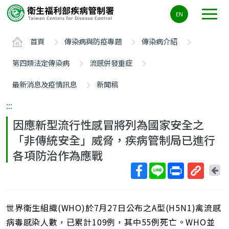
主
EN
要
內
首頁
傳染病與防疫專題
傳染病介紹
容
區
第四類法定傳染病
流感併發重症
ALT+C
最新消息及疫情訊息
新聞稿
:::
因應新型流行性感冒將列為國家安全之
「非傳統安全」威脅，疾病管制局已進行
各項防治作為應戰
回
上
取
一
得
頁
世界衛生組織(WHO)於7月27日公布之A型(H5N1)禽流感
短
網
病毒感染人數，已累計109例，其中55例死亡。WHO並