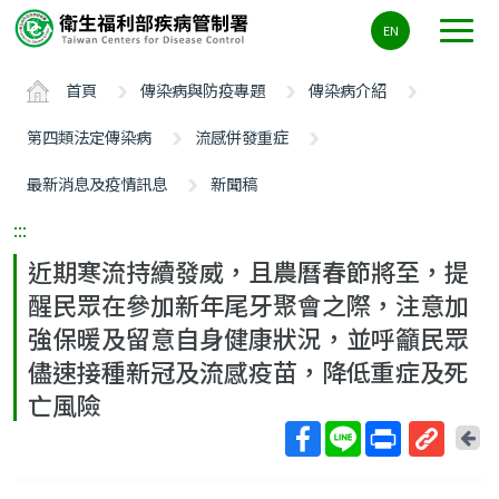
主
EN
要
內
首頁
傳染病與防疫專題
傳染病介紹
容
區
第四類法定傳染病
流感併發重症
ALT+C
最新消息及疫情訊息
新聞稿
:::
近期寒流持續發威，且農曆春節將至，提
醒民眾在參加新年尾牙聚會之際，注意加
強保暖及留意自身健康狀況，並呼籲民眾
儘速接種新冠及流感疫苗，降低重症及死
亡風險
回
上
取
一
得