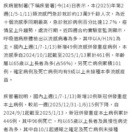
頁
疾病管制署(下稱疾管署)今(14)日表示，本(2025)年第2
短
網
週(1/5-1/11)類流感門急診就診約13萬9千餘人次，為近
址
十個流感季同期最高，急診就診病例百分比達12.7%，疫
情呈上升趨勢，處流行期。近四週合約實驗室監測顯示，
呼吸道病原體檢出以流感病毒為多，其中以A/H1N1為
主。國內上週(1/7-1/13)新增49例流感併發重症病例，本
流感季自2024/10/1起截至2025/1/13累計461例，年齡
層以65歲以上長者為多(占56%)，另死亡病例累積101
例，確定病例及死亡病例均有9成以上未接種本季流感疫
苗。
疾管署說明，國內上週(1/7-1/13)新增10例新冠併發重症
本土病例，較前一週(2025/12/31-1/6)15例下降，自
2024/9/1起截至2025/1/13，新冠併發重症本土病例累計
446例，其中96例死亡，均以65歲以上長者及具慢性病史
者為多，其中自10/1起通報之確定及死亡病例未接種