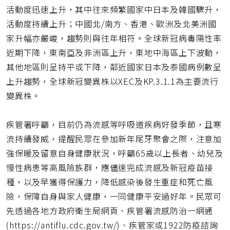
活動度迅速上升，其中往來頻繁國家中日本及韓國驟升，
活動度持續上升；中國北/南方、香港、歐洲及北美洲國
家升幅亦嚴峻，趨勢則與往年相符。全球新冠病毒陽性率
近期下降，東南亞及非洲區上升，東地中海區上下波動，
其他地區則呈持平或下降，鄰近國家日本及泰國病例數呈
上升趨勢，全球新冠變異株以XEC及KP.3.1.1為主要流行
變異株。
疾管署呼籲，目前仍為流感等呼吸道疾病好發季節，且寒
流持續發威，提醒民眾在參加新年尾牙聚會之際，注意加
強保暖及留意自身健康狀況，呼籲65歲以上長者、幼兒及
慢性病患等高風險族群，應儘速完成流感及新冠疫苗接
種，以及早獲得保護力，降低感染後發生重症和死亡風
險，保障自身與家人健康，一同健康平安過好年。民眾可
先透過各地方政府衛生局網頁、疾管署流感防治一網通
(https://antiflu.cdc.gov.tw/)、疾管家或1922防疫諮詢