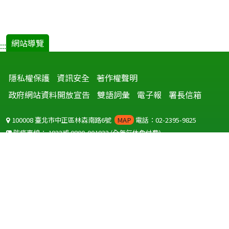
網站導覽
:::
隱私權保護
資訊安全
著作權聲明
政府網站資料開放宣告
雙語詞彙
電子報
署長信箱
100008 臺北市中正區林森南路6號
MAP
電話：02-2395-9825
防疫專線：
1922
或
0800-001922
(全年無休免付費)
聽語障服務免付費傳真：
0800-655955
國外可撥打
+886-800-001922
(自國外撥打回國須自付國際電話費用)
Copyright © 2026 衛生福利部 疾病管制署. All rights reserved.