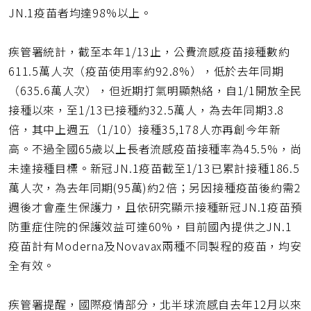
JN.1疫苗者均達98%以上。
疾管署統計，截至本年1/13止，公費流感疫苗接種數約
611.5萬人次（疫苗使用率約92.8%），低於去年同期
（635.6萬人次），但近期打氣明顯熱絡，自1/1開放全民
接種以來，至1/13已接種約32.5萬人，為去年同期3.8
倍，其中上週五（1/10）接種35,178人亦再創今年新
高。不過全國65歲以上長者流感疫苗接種率為45.5%，尚
未達接種目標。新冠JN.1疫苗截至1/13已累計接種186.5
萬人次，為去年同期(95萬)約2倍；另因接種疫苗後約需2
週後才會產生保護力，且依研究顯示接種新冠JN.1疫苗預
防重症住院的保護效益可達60%，目前國內提供之JN.1
疫苗計有Moderna及Novavax兩種不同製程的疫苗，均安
全有效。
疾管署提醒，國際疫情部分，北半球流感自去年12月以來