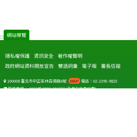
網站導覽
:::
隱私權保護
資訊安全
著作權聲明
政府網站資料開放宣告
雙語詞彙
電子報
署長信箱
100008 臺北市中正區林森南路6號
MAP
電話：02-2395-9825
防疫專線：
1922
或
0800-001922
(全年無休免付費)
聽語障服務免付費傳真：
0800-655955
國外可撥打
+886-800-001922
(自國外撥打回國須自付國際電話費用)
Copyright © 2026 衛生福利部 疾病管制署. All rights reserved.