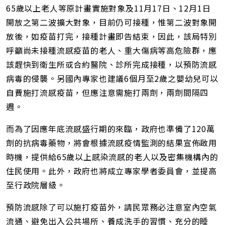
65歲以上老人等原計畫實施對象及11月17日、12月1日
開放之第二波擴大對象，目前仍可接種，惟第二波對象開
放後，如疫苗打完，接種計畫即告結束，因此，該局特別
呼籲尚未接種流感疫苗的老人、重大傷病等高危險群，應
該趕快到衛生所或合約醫院、診所完成接種，以預防流感
病毒的侵襲。另國內專家也建議6個月至2歲之嬰幼兒可以
自費施打流感疫苗，但應注意需施打兩劑，兩劑間隔四
週。
而為了因應年底流感盛行期的來臨，政府也準備了120萬
劑的抗病毒藥物，將會根據流感疫情監測的結果宣佈啟用
時機，提供給65歲以上感染流感的老人以及密集機構內的
住民使用。此外，政府也將成立專家學者委員會，並提高
至行政院層級。
預防流感除了可以施打疫苗外，請民眾務必注意室內空氣
流通、避免出入公共場所、養成洗手的習慣、充分的睡