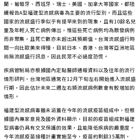
蘭、葡萄牙、西班牙、瑞士、美國、加拿大等國家，都陸
續報告A型福建型流感病毒為主要的流行型別。而且這些
國家的流感盛行季似乎有提早來到的現象，且有10餘名兒
童及年輕人死亡病例傳出，惟這些死亡病例均為散發病例
而非聚集，且死亡數亦未超出其預期值。台灣流感盛行時
間一向比歐美來得慢，目前日本、香港、台灣等亞洲地區
尚無流感盛行訊息，因此民眾不必過度恐慌。
疾病管制局亦根據國內定點醫師通報資料以及往年的流行
情形研判，台灣地區通常在12月下旬左右開始進入流感盛
行期，因此估計未來二週左右類流感病例數會有較增加的
情形。
福建型流感病毒雖未涵蓋在今年的流感疫苗組成中，但根
據國內專家意見及國外資料顯示，目前的疫苗組成對福建
型病毒仍具有交叉保護的效果，且能降低疾病的嚴重度。
今年流感疫苗接種計畫實施至今，疫苗約剩餘35萬劑，