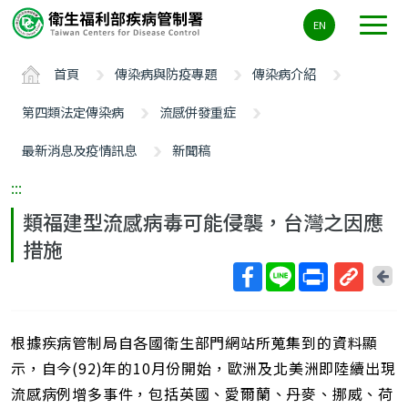
主
EN
要
內
首頁
傳染病與防疫專題
傳染病介紹
容
區
第四類法定傳染病
流感併發重症
ALT+C
最新消息及疫情訊息
新聞稿
:::
類福建型流感病毒可能侵襲，台灣之因應
措施
回
上
取
一
得
頁
根據疾病管制局自各國衛生部門網站所蒐集到的資料顯
短
網
示，自今(92)年的10月份開始，歐洲及北美洲即陸續出現
址
流感病例增多事件，包括英國、愛爾蘭、丹麥、挪威、荷