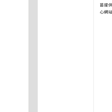
苗提
心網