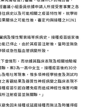
，經審議小組委員依據申請人所提受害事實之各
過往病史以及可能相關之疫苗特性等，就學術
果關係之可能性後，審定均與接種之H1N1
心臟病及慢性腎衰竭等疾病史，接種疫苗返家後
功能已停止，由於其疫苗注射後，當時並無急
停頓或急性腦血管病變所致。
瞼下垂情形，而依據其臨床表現及相關檢驗報
聯。案3為一高中女生，接種疫苗後約30分
心及嘔吐等現象，惟多項神經學檢查及測試均
查之客觀結果及器質性神經病變之臨床表現不
接種疫苗引起自體免疫而造成神經性傷害均需
與所注射疫苗並無關聯。」
以避免因未接種或延遲接種而無法及時獲得疫