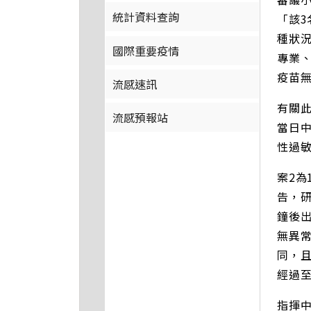
統計資料查詢
「該3
種狀
國際重要疫情
專業
疫苗
流感速訊
有關此
流感預報站
當日
性過
案2
告，
鐘後
無異
同，
經過
指揮