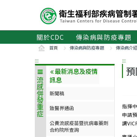
主
要
內
容
區
關於CDC
傳染病與防疫專題
ALT+C
首頁
傳染病與防疫專題
傳染病介
:::
:::
預
最新消息及疫情
訊息
流感併發重症
新聞稿
指揮中
致醫界通函
申請
公費流感疫苗暨抗病毒藥劑
調VI
合約院所查詢
審議小