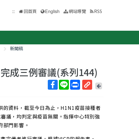
:::
回首頁
English
網站導覽
RSS
新聞稿
完成三例審議(系列144)
回
上
取
一
得
頁
供的資料，截至今日為止，H1N1疫苗接種者
短
網
成審議，均判定與疫苗無關。指揮中心特別強
址
府部門影響。
集完備者進行審議。根據VICP的報告書，