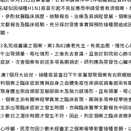
名疑似因接種H1N1疫苗引起不良反應而申請受害救濟個案
況，參酌就醫臨床病歷、檢驗報告、治療及其病程發展、個案
、文獻報告及臨床經驗，充分探討受害事實與預防接種間造成因
無關。
3名完成審議之個案，案1為82歲老先生，有高血壓、慢性
中午出現頭暈、嘔吐情形，之後失去意識，且急診到院前心肺
敏症狀，次查個案有前述多項長期病史，研判應為突發性心臟
為1歲7個月大幼兒，接種疫苗當日下午家屬發現個案有右側眼
研判個案之臨床症狀應與自身之自體免疫性疾病或病毒感染有關
出現身體左側自頭部至腳部麻木及無力感情形，且有頭暈、噁
常，個案主訴有關神經學異常之臨床表現，顯與多項神經學檢
且主訴出現臨床症狀之發生時間，亦與臨床醫學文獻報告中因
至少數日之潛伏時間才發生不符，因此，判定個案之臨床表徵
中心呼籲，民眾勿因少數未經審定之個案報導影響接種意願，