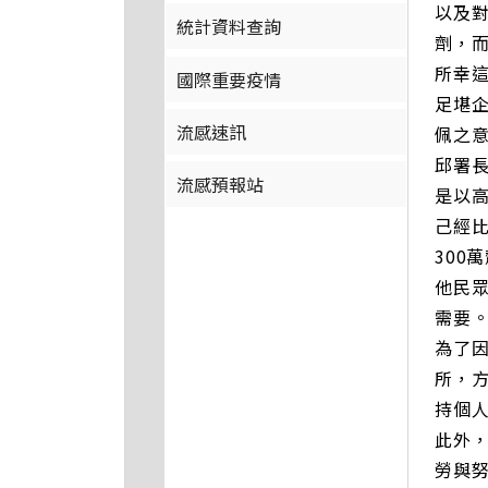
以及
統計資料查詢
劑，
所幸這
國際重要疫情
足堪
流感速訊
佩之
邱署
流感預報站
是以
己經
300
他民
需要
為了
所，
持個
此外
勞與