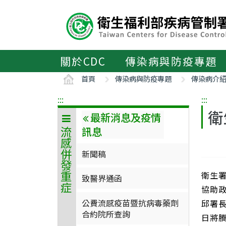
主
要
內
容
區
關於CDC
傳染病與防疫專題
ALT+C
首頁
傳染病與防疫專題
傳染病介
:::
:::
衛
最新消息及疫情
訊息
流感併發重症
新聞稿
衛生署
致醫界通函
協助
公費流感疫苗暨抗病毒藥劑
邱署長
合約院所查詢
日將