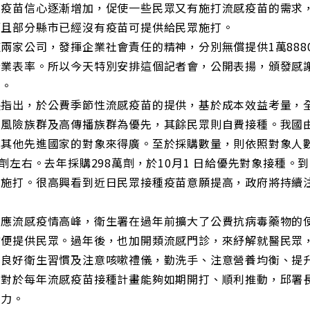
對疫苗信心逐漸增加，促使一些民眾又有施打流感疫苗的需求
而且部分縣市已經沒有疫苗可提供給民眾施打。
兩家公司，發揮企業社會責任的精神，分別無償提供1萬888
企業表率。所以今天特別安排這個記者會，公開表揚，頒發感
意。
長指出，於公費季節性流感疫苗的提供，基於成本效益考量，
高風險族群及高傳播族群為優先，其餘民眾則自費接種。我國
比其他先進國家的對象來得廣。至於採購數量，則依照對象人
萬劑左右。去年採購298萬劑，於10月1 日給優先對象接種。
眾施打。很高興看到近日民眾接種疫苗意願提高，政府將持續
。
因應流感疫情高峰，衛生署在過年前擴大了公費抗病毒藥物的
方便提供民眾。過年後，也加開類流感門診，來紓解就醫民眾
人良好衛生習慣及注意咳嗽禮儀，勤洗手、注意營養均衡、提
，對於每年流感疫苗接種計畫能夠如期開打、順利推動，邱署
努力。