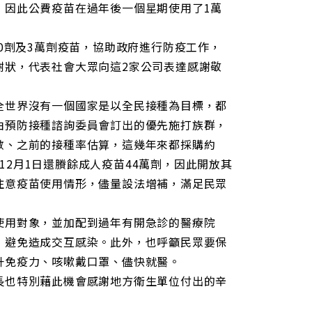
，因此公費疫苗在過年後一個星期使用了1萬
0劑及3萬劑疫苗，協助政府進行防疫工作，
謝狀，代表社會大眾向這2家公司表達感謝敬
全世界沒有一個國家是以全民接種為目標，都
由預防接種諮詢委員會訂出的優先施打族群，
數、之前的接種率估算，這幾年來都採購約
到12月1日還賸餘成人疫苗44萬劑，因此開放其
注意疫苗使用情形，儘量設法增補，滿足民眾
使用對象，並加配到過年有開急診的醫療院
，避免造成交互感染。此外，也呼籲民眾要保
升免疫力、咳嗽戴口罩、儘快就醫。
長也特別藉此機會感謝地方衛生單位付出的辛