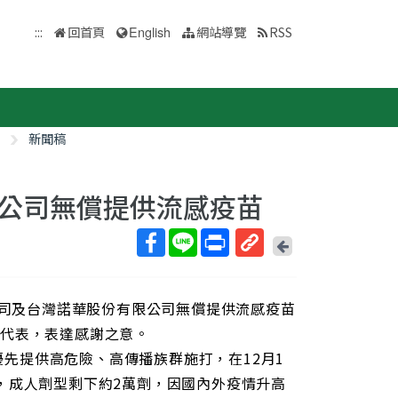
:::
回首頁
English
網站導覽
RSS
新聞稿
公司無償提供流感疫苗
回
上
取
一
得
頁
公司及台灣諾華股份有限公司無償提供流感疫苗
短
網
商代表，表達感謝之意。
址
起優先提供高危險、高傳播族群施打，在12月1
，成人劑型剩下約2萬劑，因國內外疫情升高