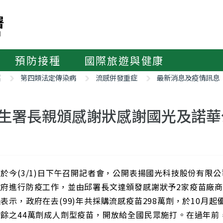
預防接種
國際旅遊與健康
紹
第四類法定傳染病
流感併發重症
最新消息及疫情訊息
生署長親頒感謝狀感謝國光及諾華
於今(3/1)日下午召開記者會，公開表揚國光科技股份有限
政府進行防疫工作，並由邱署長文達頒發感謝狀予2家疫苗廠
表示，政府在去(99)年共採購流感疫苗298萬劑，於10月
賸餘之44萬劑成人劑型疫苗，開放給全國民眾施打。在過年前