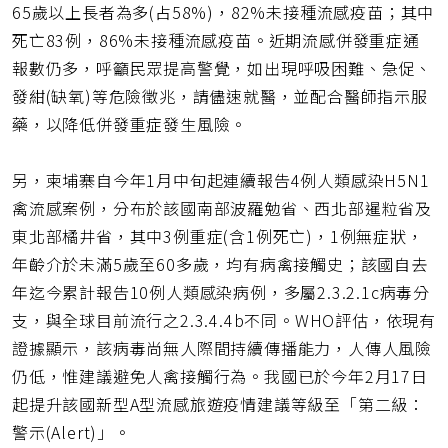
65歲以上長者為多(占58%)，82%未接種流感疫苗；其中
死亡83例，86%未接種流感疫苗。近期流感併發重症通
報數仍多，呼籲民眾提高警覺，如出現呼吸困難、急促、
發紺(缺氧)等危險徵兆，請儘速就醫，並配合醫師指示服
藥，以降低併發重症發生風險。
另，柬埔寨自今年1月中旬起連續報告4例人類感染H5N1
禽流感案例，分布於該國南部波羅勉省、西北部暹粒省及
東北部橘井省，其中3例重症(含1例死亡)，1例無症狀，
年齡介於未滿5歲至60多歲，均有病禽接觸史；該國自去
年迄今累計報告10例人類感染病例，多屬2.3.2.1c病毒分
支，與全球目前流行之2.3.4.4b不同。WHO評估，依現有
證據顯示，該病毒尚無人際間持續傳播能力，人傳人風險
仍低，惟建議避免人禽接觸行為。我國已於今年2月17日
起提升該國新型A型流感旅遊疫情建議等級至「第二級：
警示(Alert)」。