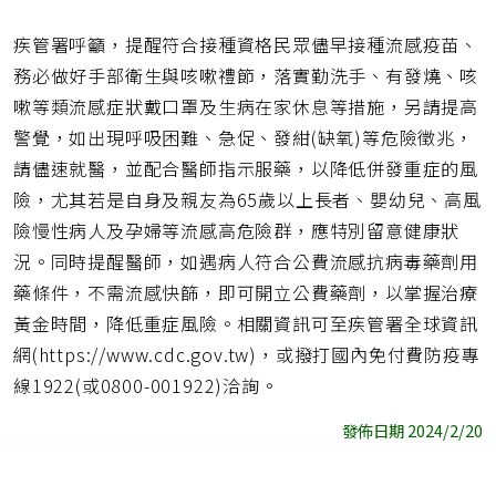
疾管署呼籲，提醒符合接種資格民眾儘早接種流感疫苗、
務必做好手部衛生與咳嗽禮節，落實勤洗手、有發燒、咳
嗽等類流感症狀戴口罩及生病在家休息等措施，另請提高
警覺，如出現呼吸困難、急促、發紺(缺氧)等危險徵兆，
請儘速就醫，並配合醫師指示服藥，以降低併發重症的風
險，尤其若是自身及親友為65歲以上長者、嬰幼兒、高風
險慢性病人及孕婦等流感高危險群，應特別留意健康狀
況。同時提醒醫師，如遇病人符合公費流感抗病毒藥劑用
藥條件，不需流感快篩，即可開立公費藥劑，以掌握治療
黃金時間，降低重症風險。相關資訊可至疾管署全球資訊
網(https://www.cdc.gov.tw)，或撥打國內免付費防疫專
線1922(或0800-001922)洽詢。
發佈日期 2024/2/20