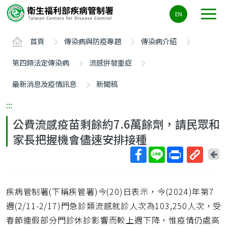
主
EN
要
內
首頁
傳染病與防疫專題
傳染病介紹
容
區
第四類法定傳染病
流感併發重症
ALT+C
最新消息及疫情訊息
新聞稿
:::
公費流感疫苗剩餘約7.6萬餘劑，請民眾和
家長把握機會儘速安排接種
回
上
取
一
得
頁
疾病管制署(下稱疾管署)今(20)日表示，今(2024)年第7
短
網
週(2/11-2/17)門急診類流感就診人次為103,250人次，受
址
春節連假部分門診休診影響而較上週下降，惟疫情仍處高