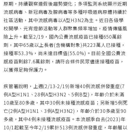
原期，持續觀察連假後趨勢變化；多項監測系統顯示近期
流感病毒、新冠病毒及腺病毒等多種呼吸道病原體持續於
社區活動，其中流感病毒以A型H3N2為主。近日各級學
校開學、元宵燈節活動等人群聚集頻率增加，疫情傳播風
險上升。截至2/19，國內公費流感疫苗已接種650萬餘
劑，其中65歲以上長者(含機構對象)共223萬人已接種，
接種率53.3%，尚未達目標值(55.0%)。目前全國公費流
感疫苗剩餘7.6萬餘劑，請符合條件民眾儘速接種疫苗，
以獲得足夠保護力。
疾管署說明，上週(2/13-2/19)新增40例流感併發重症(7
例A型H1N1、28例A型H3N2、5例B型)，年齡介於未滿
10歲至80多歲，其中30例未接種流感疫苗；另新增5例死
亡(2例A型H1N1、3例A型H3N2)，年齡介於30多歲至90
多歲，其中4例未接種流感疫苗。本流感季自去(2023)年
10/1起截至今年2/19累計513例流感併發重症，年齡層以