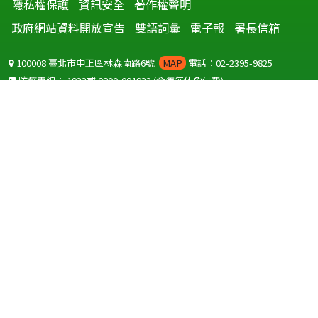
隱私權保護
資訊安全
著作權聲明
政府網站資料開放宣告
雙語詞彙
電子報
署長信箱
100008 臺北市中正區林森南路6號
MAP
電話：02-2395-9825
防疫專線：
1922
或
0800-001922
(全年無休免付費)
聽語障服務免付費傳真：
0800-655955
國外可撥打
+886-800-001922
(自國外撥打回國須自付國際電話費用)
Copyright © 2026 衛生福利部 疾病管制署. All rights reserved.
本網站建議使用 IE10 以上版本瀏覽器及以1920x1080解析度，以獲得最
佳瀏覽體驗。
為提供使用者有文書軟體選擇的權利，本網站提供ODF開放文件格式，
建議您安裝免費開源軟體
(https://www.ndc.gov.tw/cp.aspx?
n=32A75A78342B669D)
或以您慣用的軟體開啟文件。