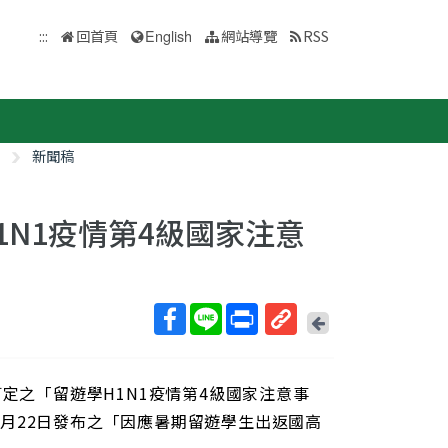
:::
回首頁
English
網站導覽
RSS
新聞稿
1N1疫情第4級國家注意
回
上
取
一
得
頁
定之「留遊學H1N1疫情第4級國家注意事
短
網
月22日發布之「因應暑期留遊學生出返國高
址