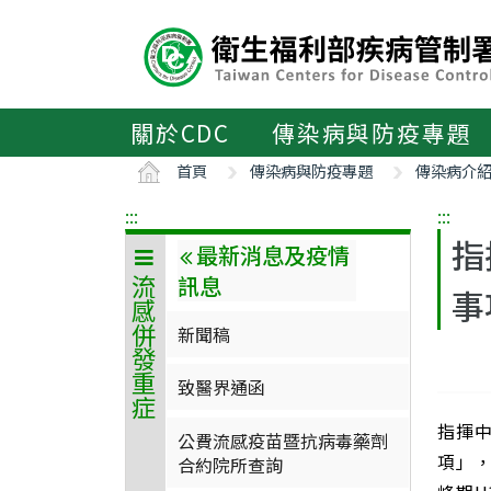
主
要
內
容
區
關於CDC
傳染病與防疫專題
ALT+C
首頁
傳染病與防疫專題
傳染病介
:::
:::
指
最新消息及疫情
訊息
流感併發重症
事
新聞稿
致醫界通函
指揮中
公費流感疫苗暨抗病毒藥劑
項」
合約院所查詢