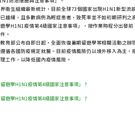
1N1防治措施與注意事項」。
界衛生組織最新統計，目前全球73個國家出現H1N1新型流感
均已趨緩，且多數病例為輕症患者，致死率並不如初期研判之
遊學H1N1疫情第4級國家注意事項」，按作業時程分出發
附件。
，教育部公布自即日起，全面恢復暑期留遊學等相關活動之辦
且遵循各國防疫規定就醫。目前疫情風險仍以境外移入為主，
管理工作，以降低國內疫情風險。
留遊學H1N1疫情第4級國家注意事項」 ?
留遊學H1N1疫情第4級國家注意事項」 ?