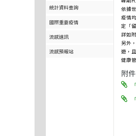
峰期H
統計資料查詢
依據世
疫情
國際重要疫情
定「留
詳如
流感速訊
另外
遊，
流感預報站
健康
附件
「
「