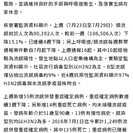
風險，並請維持良好的手部與呼吸道衛生，及落實生病在
家休息。
疾管署監測資料顯示，上週（7月23日至7月29日）類流
感就診人次為90,392人次，較前一週（106,506人次）下
降15.1%，已連續4週下降；另上呼吸道/類流感每週群聚
通報案件數自7月起下降，上週通報16起，其中10起經檢
驗為流感陽性，發生地點以人口密集機構為主。實驗室監
測資料顯示，社區流行病毒型別以H3N2為主，B型流感
僅佔檢出流感病毒約9%，近4週抗原性監測資料顯示97%
H3N2病毒與本流感季疫苗株吻合。
上週新增55例流感併發重症確定病例，重症確定病例數連
續3週下降；另新增14例重症死亡病例，均未接種流感疫
苗，發病年齡介於51歲至90歲，13例有慢性病史，感染
型別均以H3N2為多。2016年7月1日迄今累計1,249例流
感併發重症確定病例，其中135例死亡；重症病例已隨著