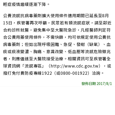
輕症疫情趨緩逐漸下降。
公費流感抗病毒藥劑擴大使用條件適用期間已延長至8月
15日，疾管署再次呼籲，民眾若有類流感症狀，請至鄰近
合約診所就醫，避免集中至大醫院急診，凡經醫師判定符
合公費用藥使用條件，不需快篩，均可依規定使用公費抗
病毒藥劑；但如出現呼吸困難、急促、發紺（缺氧）、血
痰或痰液變濃、胸痛、意識改變、低血壓等流感危險徵兆
者，則應儘速至大醫院接受治療。相關資訊可至疾管署全
球資訊網「流感專區」（http://www.cdc.gov.tw），或
撥打免付費防疫專線1922（或0800-001922）洽詢。
發佈日期 2017/8/1