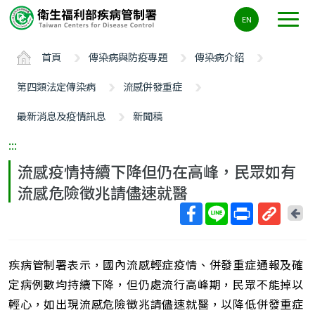
主
EN
要
內
首頁
傳染病與防疫專題
傳染病介紹
容
區
第四類法定傳染病
流感併發重症
ALT+C
最新消息及疫情訊息
新聞稿
:::
流感疫情持續下降但仍在高峰，民眾如有
流感危險徵兆請儘速就醫
回
上
取
一
得
頁
疾病管制署表示，國內流感輕症疫情、併發重症通報及確
短
網
定病例數均持續下降，但仍處流行高峰期，民眾不能掉以
址
輕心，如出現流感危險徵兆請儘速就醫，以降低併發重症