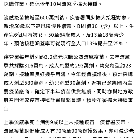
採購作業，確保今年10月流感季擴大接種。
流感疫苗擴增至600萬劑後，疾管署同步擴大接種對象，
新增50歲以下高風險慢性病患、BMI值30（含）以上、生
產完6個月內婦女、50至64歲成人、及13至18歲青少
年，預估接種涵蓋率可從現行全人口13%提升至25%。
疾管署每年編列約3.2億元採購公費流感疫苗，去年流感
季共採購316萬劑，成人劑型約293萬劑，幼兒劑型約23
萬劑，接種率良好幾乎用罄。今年經費擴增後，預計採購
成人劑型580萬劑，幼兒劑型30萬劑，近期已邀集國內主
要疫苗廠商，確定下半年疫苗供貨無虞，同時亦與地方政
府召開流感疫苗接種計畫聯繫會議，積極布署擴大接種事
宜。
上季流感季死亡病例9成以上未接種疫苗，疾管署表示，
流感疫苗對健康成人有70%至90%保護效果，亦可減少老