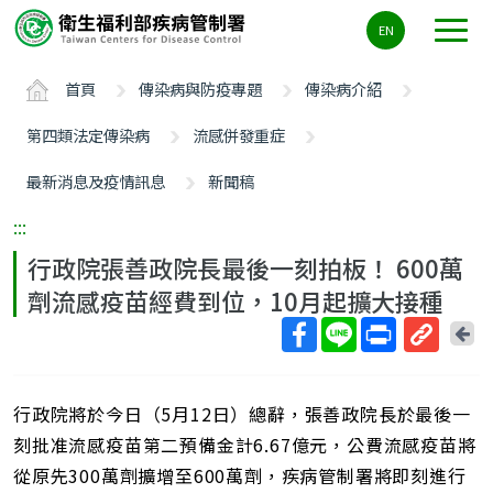
主
EN
要
內
首頁
傳染病與防疫專題
傳染病介紹
容
區
第四類法定傳染病
流感併發重症
ALT+C
最新消息及疫情訊息
新聞稿
:::
行政院張善政院長最後一刻拍板！ 600萬
劑流感疫苗經費到位，10月起擴大接種
回
上
取
一
得
頁
行政院將於今日（5月12日）總辭，張善政院長於最後一
短
網
刻批准流感疫苗第二預備金計6.67億元，公費流感疫苗將
址
從原先300萬劑擴增至600萬劑，疾病管制署將即刻進行