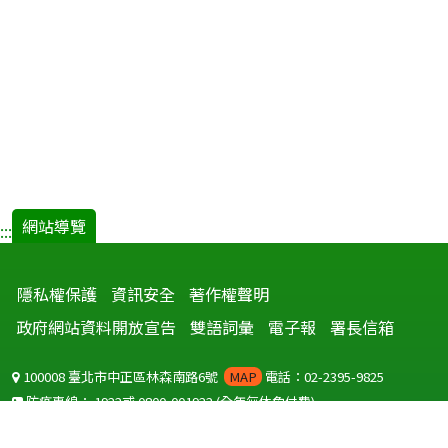
網站導覽
:::
隱私權保護
資訊安全
著作權聲明
政府網站資料開放宣告
雙語詞彙
電子報
署長信箱
100008 臺北市中正區林森南路6號
MAP
電話：02-2395-9825
防疫專線：
1922
或
0800-001922
(全年無休免付費)
聽語障服務免付費傳真：
0800-655955