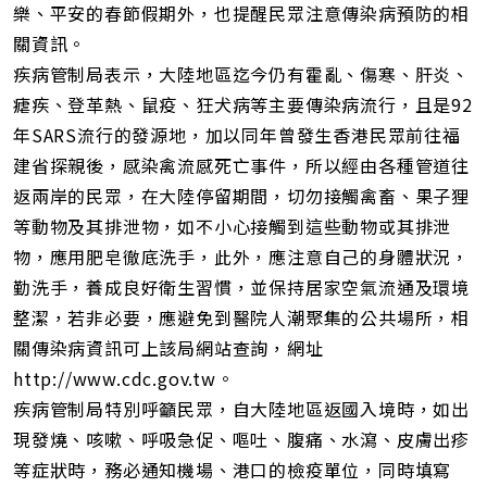
樂、平安的春節假期外，也提醒民眾注意傳染病預防的相
關資訊。
疾病管制局表示，大陸地區迄今仍有霍亂、傷寒、肝炎、
瘧疾、登革熱、鼠疫、狂犬病等主要傳染病流行，且是92
年SARS流行的發源地，加以同年曾發生香港民眾前往福
建省探親後，感染禽流感死亡事件，所以經由各種管道往
返兩岸的民眾，在大陸停留期間，切勿接觸禽畜、果子狸
等動物及其排泄物，如不小心接觸到這些動物或其排泄
物，應用肥皂徹底洗手，此外，應注意自己的身體狀況，
勤洗手，養成良好衛生習慣，並保持居家空氣流通及環境
整潔，若非必要，應避免到醫院人潮聚集的公共場所，相
關傳染病資訊可上該局網站查詢，網址
http://www.cdc.gov.tw。
疾病管制局特別呼籲民眾，自大陸地區返國入境時，如出
現發燒、咳嗽、呼吸急促、嘔吐、腹痛、水瀉、皮膚出疹
等症狀時，務必通知機場、港口的檢疫單位，同時填寫