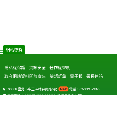
網站導覽
:::
隱私權保護
資訊安全
著作權聲明
政府網站資料開放宣告
雙語詞彙
電子報
署長信箱
100008 臺北市中正區林森南路6號
MAP
電話：02-2395-9825
防疫專線：
1922
或
0800-001922
(全年無休免付費)
聽語障服務免付費傳真：
0800-655955
國外可撥打
+886-800-001922
(自國外撥打回國須自付國際電話費用)
Copyright © 2026 衛生福利部 疾病管制署. All rights reserved.