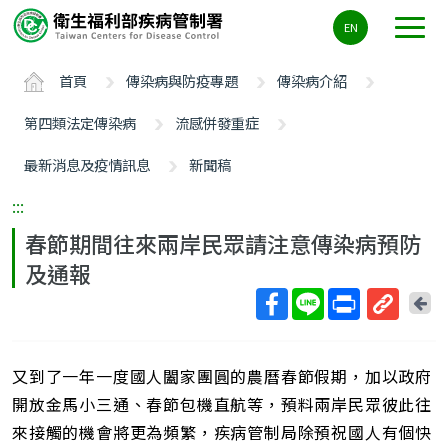
主
EN
要
內
首頁
傳染病與防疫專題
傳染病介紹
容
區
第四類法定傳染病
流感併發重症
ALT+C
最新消息及疫情訊息
新聞稿
:::
春節期間往來兩岸民眾請注意傳染病預防
及通報
回
上
取
一
得
頁
又到了一年一度國人闔家團圓的農曆春節假期，加以政府
短
網
開放金馬小三通、春節包機直航等，預料兩岸民眾彼此往
址
來接觸的機會將更為頻繁，疾病管制局除預祝國人有個快