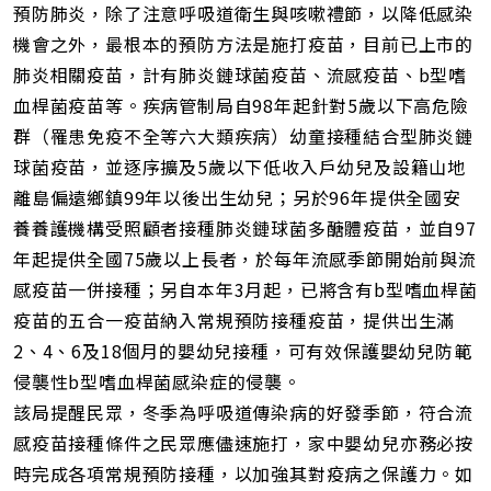
預防肺炎，除了注意呼吸道衛生與咳嗽禮節，以降低感染
機會之外，最根本的預防方法是施打疫苗，目前已上市的
肺炎相關疫苗，計有肺炎鏈球菌疫苗、流感疫苗、b型嗜
血桿菌疫苗等。疾病管制局自98年起針對5歲以下高危險
群（罹患免疫不全等六大類疾病）幼童接種結合型肺炎鏈
球菌疫苗，並逐序擴及5歲以下低收入戶幼兒及設籍山地
離島偏遠鄉鎮99年以後出生幼兒；另於96年提供全國安
養養護機構受照顧者接種肺炎鏈球菌多醣體疫苗，並自97
年起提供全國75歲以上長者，於每年流感季節開始前與流
感疫苗一併接種；另自本年3月起，已將含有b型嗜血桿菌
疫苗的五合一疫苗納入常規預防接種疫苗，提供出生滿
2、4、6及18個月的嬰幼兒接種，可有效保護嬰幼兒防範
侵襲性b型嗜血桿菌感染症的侵襲。
該局提醒民眾，冬季為呼吸道傳染病的好發季節，符合流
感疫苗接種條件之民眾應儘速施打，家中嬰幼兒亦務必按
時完成各項常規預防接種，以加強其對疫病之保護力。如