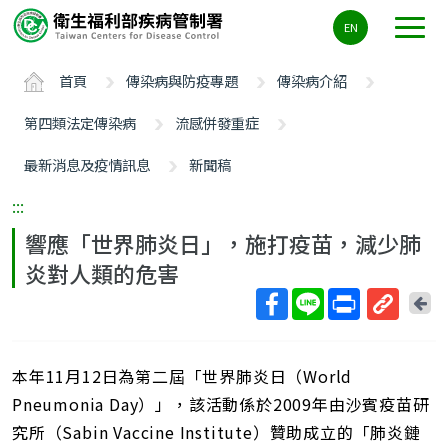
主
EN
要
內
首頁
傳染病與防疫專題
傳染病介紹
容
區
第四類法定傳染病
流感併發重症
ALT+C
最新消息及疫情訊息
新聞稿
:::
響應「世界肺炎日」，施打疫苗，減少肺
炎對人類的危害
回
上
取
一
得
頁
本年11月12日為第二屆「世界肺炎日（World
短
網
Pneumonia Day）」，該活動係於2009年由沙賓疫苗研
址
究所（Sabin Vaccine Institute）贊助成立的「肺炎鏈