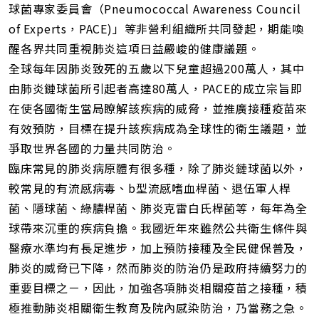
球菌專家委員會（Pneumococcal Awareness Council
of Experts，PACE)」等非營利組織所共同發起，期能喚
醒各界共同重視肺炎這項日益嚴峻的健康議題。
全球每年因肺炎致死的五歲以下兒童超過200萬人，其中
由肺炎鏈球菌所引起者高達80萬人，PACE的成立宗旨即
在使各國衛生當局瞭解該疾病的威脅，並推廣接種疫苗來
有效預防，目標在提升該疾病成為全球性的衛生議題，並
爭取世界各國的力量共同防治。
臨床常見的肺炎病原體有很多種，除了肺炎鏈球菌以外，
較常見的有流感病毒、b型流感嗜血桿菌、退伍軍人桿
菌、隱球菌、綠膿桿菌、肺炎克雷白氏桿菌等，每年為全
球帶來沉重的疾病負擔。我國近年來雖然公共衛生條件與
醫療水準均有長足進步，加上預防接種及全民健保普及，
肺炎的威脅已下降，然而肺炎的防治仍是政府持續努力的
重要目標之ㄧ，因此，加強各項肺炎相關疫苗之接種，積
極推動肺炎相關衛生教育及院內感染防治，乃當務之急。