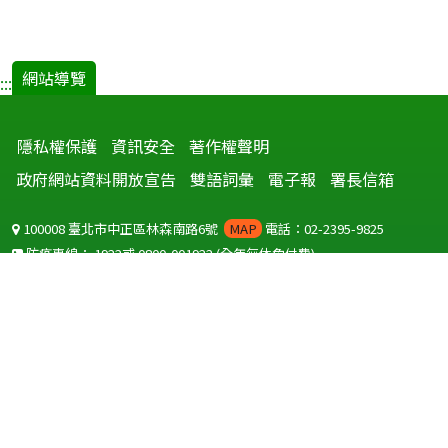
網站導覽
:::
隱私權保護
資訊安全
著作權聲明
政府網站資料開放宣告
雙語詞彙
電子報
署長信箱
100008 臺北市中正區林森南路6號
MAP
電話：02-2395-9825
防疫專線：
1922
或
0800-001922
(全年無休免付費)
聽語障服務免付費傳真：
0800-655955
國外可撥打
+886-800-001922
(自國外撥打回國須自付國際電話費用)
Copyright © 2026 衛生福利部 疾病管制署. All rights reserved.