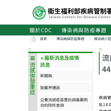
主
要
內
容
區
關於CDC
傳染病與防疫專題
ALT+C
首頁
傳染病與防疫專題
傳染病介
:::
:::
流
最新消息及疫情
訊息
流感併發重症
4
新聞稿
致醫界通函
疾病管
公費流感疫苗暨抗病毒藥劑
比14
合約院所查詢