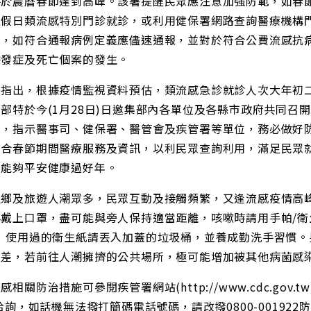
將於農曆春節達到高峰。該署提醒民眾應注意加強防範，如春節
之假日類流感特別門診就診，或利用健保署網路查詢醫療機構
覺，如符合通報病例定義應儘速通報，並對於符合公費流感抗
併發症及死亡個案的發生。
署指出，根據疫情監視資料預估，類流感急診就診人次大年初
部特於今(1月28日)日邀集部內各單位及各縣市政府共同召
」，指示醫事司、健保署、醫管會及疾管署等單位，務必做好
整合春節期間醫療服務及資訊，以利民眾查詢利用，滿足民眾
眾能夠平安健康過好年。
返鄉及旅遊人潮眾多，民眾互動及接觸頻繁，又逢流感疫情高
必戴上口罩，盡可能與旁人保持適當距離，咳嗽時請用手帕/衛
)，使用過的衛生紙請丟入加蓋的垃圾桶，並養成勤洗手習慣
較差，若前往人潮擁擠的公共場所，極可能增加被其他病菌感
感相關防治措施可參閱疾管署網站(http://www.cdc.go
2洽詢，如話機無法撥打簡碼電話號碼，請改撥0800-001922