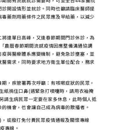
期間有流感就診需要時，可至全台44家醫院
門診開設情形並就診。同時也籲請臨床醫師提
病毒藥劑用藥條件之民眾應及早給藥，以減少
二將達單日高峰，又逢春節期間門診休診，為
開「農曆春節期間流感疫情因應整備溝通協調
防疫與醫療體系應變機制，避免急診壅塞，並
就醫需求，同時要求地方衛生單位配合，務求
峰期，疾管署再次呼籲：有咳嗽症狀的民眾，
生紙摀住口鼻(遇緊急打噴嚏時，請用衣袖掩
。另請生病民眾一定要在家多休息，此時個人抵
染的機會，也會讓自己成為病毒的散播者。
v.tw)，或撥打免付費民眾疫情通報及關懷專線
防疫專線。