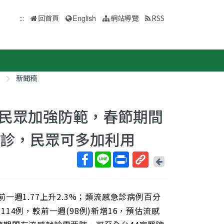
:::
回首頁
English
網站導覽
RSS
新聞稿
民眾加強防範，春節期間
門診，民眾可多加利用
回
上
取
一
得
頁
前一週1.77上升2.3%；類流感急診病例百分
短
網
114例，較前一週(98例)新增16，預估流感
址