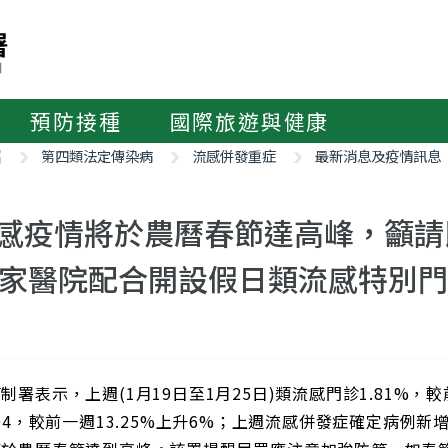
預防接種
國際旅遊與健康
紹
第四類法定傳染病
流感併發重症
最新消息及疫情訊息
感疫情將於農曆春節達高峰，籲請
4家醫院配合開設假日類流感特別
制署表示，上週(1月19日至1月25日)類流感門診1.81%，較
.04，較前一週13.25%上升6%；上週流感併發症確定病例新增