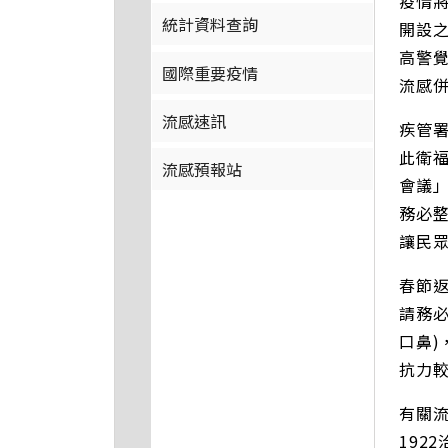
疫情
統計資料查詢
開設
高警
國際重要疫情
流感
流感速訊
疾管
此衛福
流感預報站
會議
務必
讓民
春節
請務
口鼻
抗力
有關流
192