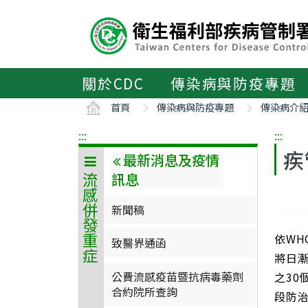
主
要
內
容
區
關於CDC
傳染病與防疫專題
ALT+C
首頁
傳染病與防疫專題
傳染病介
:::
:::
疾
最新消息及疫情
訊息
流感併發重症
新聞稿
依WH
致醫界通函
將日
公費流感疫苗暨抗病毒藥劑
之30
合約院所查詢
段防