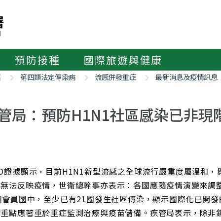
預防接種
國際旅遊與健康
紹
第四類法定傳染病
流感併發重症
最新消息及疫情訊息
管局：預防H1N1社區感染已非現
O證據顯示，目前H1N1新型流感之全球流行嚴重度屬溫和
漸無法反映疫情，世衛總幹事亦表示：各國應隨疫情演變來調整
個會員國中，至少已有21國發生社區傳染，顯示國際化已開
治重點應著重於重症監測治療與疫苗儲備。疾管局表示，除非