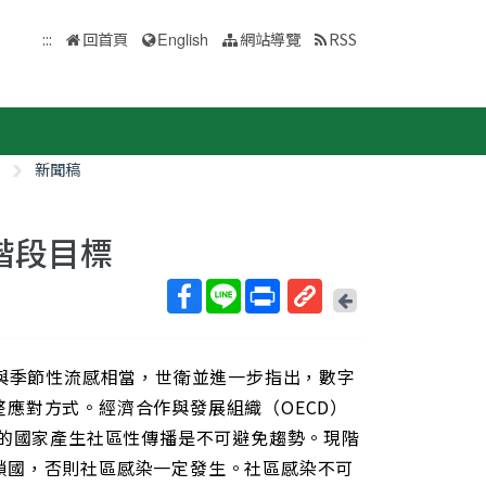
:::
回首頁
English
網站導覽
RSS
新聞稿
階段目標
回
上
取
一
得
頁
，與季節性流感相當，世衛並進一步指出，數字
短
網
應對方式。經濟合作與發展組織（OECD）
址
發的國家產生社區性傳播是不可避免趨勢。現階
鎖國，否則社區感染一定發生。社區感染不可