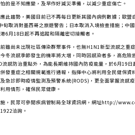
可怕的是不知應變，及早作好減災準備，以減少重症傷亡。
因應此趨勢，美國目前已不再每日更新其國內病例數據；歐盟自
中旬取消對墨西哥之旅遊警告；日本取消入境檢查措施；中國
港6月18日起不再追蹤和隔離密切接觸者。
目前雖尚未出現社區傳染群聚事件，也無H1N1新型流感之重
是今冬流感季節發生的機率將大增，同時因感染者多，高危險
O流感防治重點外，為能長期維持國內防疫能量，於6月19日
感併發重症之相關規範進行通報，指揮中心將利用全民健保資
及急診即時疫情監測及預警系統(RODS)，更全面掌握流感
及利用情形，確保民眾健康。
施，民眾可參閱疾病管制局全球資訊網，網址http://www.c
1922洽詢。