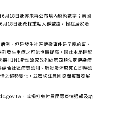
6月18日起亦未再公布境內感染數字；英國
6月18日起改採重點人群監控，輕症居家治
症病例，但是發生社區傳染事件是早晚的事，
族群發生重症之可能也將提高。因此本局除配
起將H1N1新型流感改列於第四類法定傳染病
料結合社區病毒監測、肺炎及流感死亡即時監
疫情之趨勢變化，並密切注意國際間疫苗發展
dc.gov.tw，或撥打免付費民眾疫情通報及諮