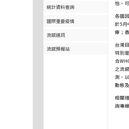
怕，
統計資料查詢
各國
國際重要疫情
於5月
療；香
流感速訊
台灣
流感預報站
特別
合WH
之流
測，以
動態
相關措
詢專線