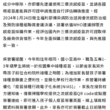
成分中移除，亦即優先建議使用三價流感疫苗，並請各國
視疫苗產能與許可證申請進度自行評估轉換進度。經
2024年1月24日衛生福利部傳染病防治諮詢會流感防治組
及預防接種組聯席會議決議，該署依循WHO建議辦理流
感疫苗採購作業。經評估國內外三價流感疫苗許可證取得
及廠商供貨情形，今年全面採購三價流感疫苗，與先進國
家一致。
疾管署提醒，今年和往年相同，國小至高中、職及五專1-
3年級學生將統一於校園集中接種疫苗，以節省家長另外
帶孩子前往合約院所接種之時間；為增加家長替孩子簽署
接種意願書之便利性，並簡化學校行政作業，疾管署持續
優化「疫苗接種行政電子化系統(NIAS)」，家長在接到校
方通知後，僅需掃描學校提供之流感疫苗QR code或點選
簽署連結，即可進入孩子個人疫苗簽署頁面，線上填寫相
關資料與簽署意願。此外，家長亦可於簽署截止日前隨時