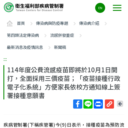
主
EN
要
內
首頁
傳染病與防疫專題
傳染病介紹
容
區
第四類法定傳染病
流感併發重症
ALT+C
最新消息及疫情訊息
新聞稿
:::
114年度公費流感疫苗即將於10月1日開
打，全面採用三價疫苗；「疫苗接種行政
電子化系統」方便家長依校方通知線上簽
署接種意願書
回
上
取
一
得
頁
疾病管制署(下稱疾管署)今(9)日表示，接種疫苗為預防流
短