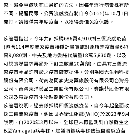
網
感，避免重症與死亡最好的方法，因每年流行病毒株有所
址
不同，提醒民眾，公費流感疫苗將自今(2025)年10月1日
開打，請接種當年度疫苗，以獲得最佳免疫保護。
疾管署指出，今年共計採購686萬4,910劑三價流感疫苗
(包含114年度流感疫苗接種計畫實施對象所需疫苗量647
萬9,080劑、中央及地方委託代購量18萬5,830劑，以及
可視實際需求再額外下訂之數量20萬劑)，由具有三價流
感疫苗藥品許可證之疫苗廠商提供，分別為國光生物科技
股份有限公司、荷商葛蘭素史克藥廠股份有限公司台灣分
公司、台灣東洋藥品工業股份有限公司、賽諾菲股份有限
公司及高端疫苗生物製劑股份有限公司。
疾管署說明，過去係採購四價流感疫苗，自今年起全面改
採三價流感疫苗，係因世界衛生組織(WHO)於2023年9月
說明，自2020年3月以來，全球已未再監測到自然發生之
B型Yamagata病毒株，建議將該病毒株儘速自流感疫苗