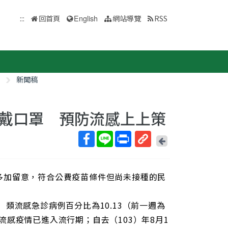
:::
回首頁
English
網站導覽
RSS
新聞稿
戴口罩 預防流感上上策
回
上
取
一
得
頁
多加留意，符合公費疫苗條件但尚未接種的民
短
網
址
日）類流感急診病例百分比為10.13（前一週為
示流感疫情已進入流行期；自去（103）年8月1