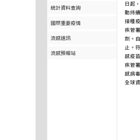
日起，
統計資料查詢
動持
接種
國際重要疫情
疾管署
流感速訊
劑。自
止。
流感預報站
感疫
疾管
感病
全球資