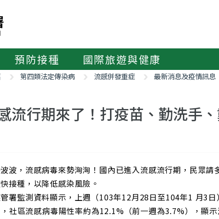
預防接種
國際旅遊與健康
紹
第四類法定傳染病
流感併發重症
最新消息及疫情訊息
感流行期來了！打疫苗、勤洗手、
一波波，流感病毒來勢洶洶！國內已進入流感流行期，民眾請
儘快接種，以降低感染風險。
管署監測資料顯示，上週（103年12月28日至104年1 月3
8），社區流感病毒陽性率約為12.1%（前一週為3.7%），顯