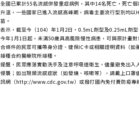
全國已累計55名流感併發重症病例，其中14名死亡，死亡
續升溫，一些國家已進入流感高峰期，病毒主要流行型別均以H
疫苗。
表示，截至今（104）年1月2日，0.5mL劑型及0.25mL劑
今年1月1日起，未滿50歲具高風險慢性病患，可與原計畫
符合條件的民眾可攜帶身分證、健保IC卡或相關證明資料（如
苗接種合約醫療院所接種。
署提醒，民眾應落實勤洗手及注意呼吸道衛生，儘量避免出入
毒侵襲；如出現類流感症狀（如發燒、咳嗽等），請戴上口罩
訊網（http://www.cdc.gov.tw）或撥打國內免付費防疫專線