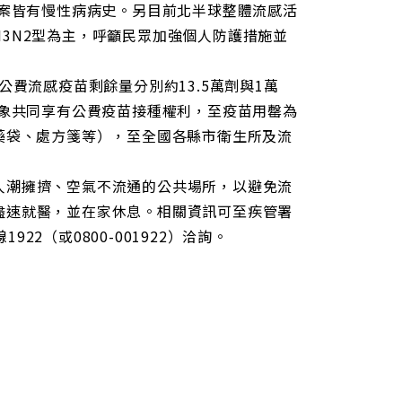
個案皆有慢性病病史。另目前北半球整體流感活
3N2型為主，呼籲民眾加強個人防護措施並
型公費流感疫苗剩餘量分別約13.5萬劑與1萬
對象共同享有公費疫苗接種權利，至疫苗用罄為
藥袋、處方箋等），至全國各縣市衛生所及流
人潮擁擠、空氣不流通的公共場所，以避免流
儘速就醫，並在家休息。相關資訊可至疾管署
1922（或0800-001922）洽詢。