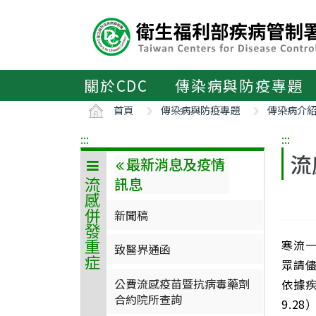
主
要
內
容
區
關於CDC
傳染病與防疫專題
ALT+C
首頁
傳染病與防疫專題
傳染病介
:::
:::
流
最新消息及疫情
訊息
流感併發重症
新聞稿
寒流
致醫界通函
眾請
公費流感疫苗暨抗病毒藥劑
依據疾
合約院所查詢
9.2