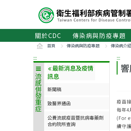
主
要
內
容
區
關於CDC
傳染病與防疫專題
ALT+C
首頁
傳染病與防疫專題
傳染病介
:::
:::
響
最新消息及疫情
訊息
流感併發重症
新聞稿
疫苗
致醫界通函
每年4
公費流感疫苗暨抗病毒藥劑
(For
合約院所查詢
續守護