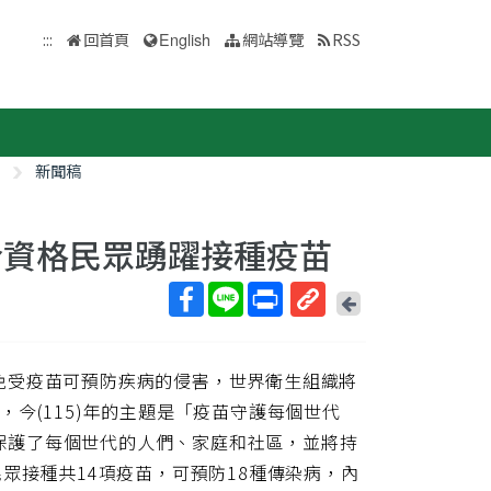
:::
回首頁
English
網站導覽
RSS
新聞稿
合資格民眾踴躍接種疫苗
回
上
取
一
得
頁
免受疫苗可預防疾病的侵害，世界衛生組織將
短
網
」，今(115)年的主題是「疫苗守護每個世代
址
宣揚疫苗安全地保護了每個世代的人們、家庭和社區，並將持
眾接種共14項疫苗，可預防18種傳染病，內