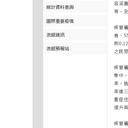
容涵蓋
統計資料查詢
等，
國際重要疫情
疾管署
流感速訊
者、5
劑0.
流感預報站
之民眾
疾管署
象中，
率，皆
率達
重症住
提升
疾管署