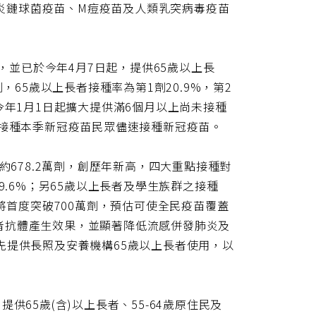
肺炎鏈球菌疫苗、M痘疫苗及人類乳突病毒疫苗
次，並已於今年4月7日起，提供65歲以上長
，65歲以上長者接種率為第1劑20.9%，第2
今年1月1日起擴大提供滿6個月以上尚未接種
未接種本季新冠疫苗民眾儘速接種新冠疫苗。
約678.2萬劑，創歷年新高，四大重點接種對
9.6%；另65歲以上長者及學生族群之接種
將首度突破700萬劑，預估可使全民疫苗覆蓋
者抗體產生效果，並顯著降低流感併發肺炎及
先提供長照及安養機構65歲以上長者使用，以
65歲(含)以上長者、55-64歲原住民及