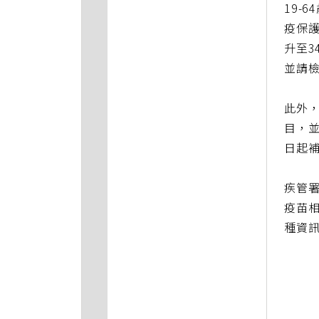
19-
疫保護
升至3
並請
此外
目，並
日起補
疾管
疫苗相
種資