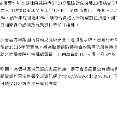
64歲侵襲性肺炎鏈球菌感染症(IPD)高風險對象接種20價結合
力。自轉換政策起至今年4月26日，全國65歲以上長者 PCV
4%，預計年底可達40%。請符合資格民眾踴躍前往接種，如為55
檢具相關身分證明及就醫資料等前往接種。
，疾管署為維護國內嬰幼兒健康安全，經積極爭取，已獲行政
預計於116年起實施。另為鼓勵預防接種合約醫療院所持續
助合約醫療院所接種處置費，已由原每劑100元調升為6歲以下
署呼籲，為儘早獲得完整的免疫保護，請符合各疫苗公費接種
關資訊可至疾管署全球資訊網(https://www.cdc.gov
訊可透過各地方衛生局網站查詢。