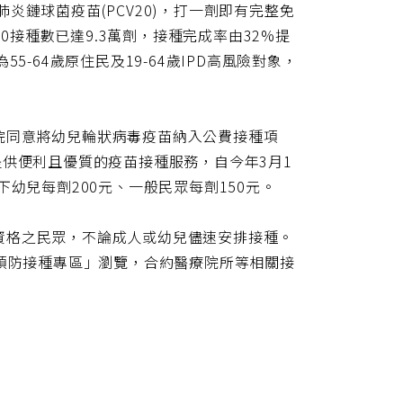
型肺炎鏈球菌疫苗(PCV20)，打一劑即有完整免
20接種數已達9.3萬劑，接種完成率由32%提
-64歲原住民及19-64歲IPD高風險對象，
院同意將幼兒輪狀病毒疫苗納入公費接種項
提供便利且優質的疫苗接種服務，自今年3月1
幼兒每劑200元、一般民眾每劑150元。
資格之民眾，不論成人或幼兒儘速安排接種。
.tw)「預防接種專區」瀏覽，合約醫療院所等相關接