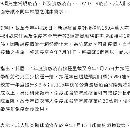
9項兒童常規疫苗，以及流感疫苗、COVID-19疫苗、成人
全面守護不同年齡層之健康需求。
說明，截至今年4月26日，新冠疫苗累計接種約169.4萬人
5-64歲原住民及免疫不全患者等3類高風險族群再增加接種1劑
12%。因新冠疫情流行趨勢變化大，為防範夏季可能疫情，自
接種之措施，將延長至今年7月31日，呼籲滿6個月以上尚
指出，我國114年度流感疫苗接種量截至今年4月26日共接種
學齡前幼兒至少接種一劑，接種率已超越預期目標(65%)達6
較前一年度提升3.3%；而115年秋冬公費流感疫苗採購規模
三成以上。另依研究顯示，免疫加強型流感疫苗可有效提升長
院風險，故今年首次導入免疫加強型流感疫苗約20萬劑，優
高齡族群免疫保護效果。
表示，成人肺炎鏈球菌疫苗於今年1月15日起實施轉換政策，提供