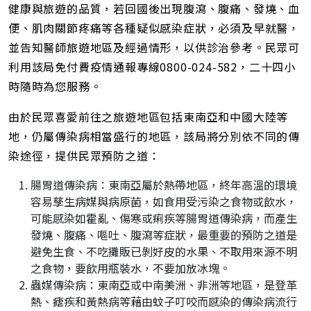
健康與旅遊的品質，若回國後出現腹瀉、腹痛、發燒、血
便、肌肉關節疼痛等各種疑似感染症狀，必須及早就醫，
並告知醫師旅遊地區及經過情形，以供診治參考。民眾可
利用該局免付費疫情通報專線0800-024-582，二十四小
時隨時為您服務。
由於民眾喜愛前往之旅遊地區包括東南亞和中國大陸等
地，仍屬傳染病相當盛行的地區，該局將分別依不同的傳
染途徑，提供民眾預防之道：
腸胃道傳染病：東南亞屬於熱帶地區，終年高溫的環境
容易孳生病媒與病原菌，如食用受污染之食物或飲水，
可能感染如霍亂、傷寒或痢疾等腸胃道傳染病，而產生
發燒、腹痛、嘔吐、腹瀉等症狀，最重要的預防之道是
避免生食、不吃攤販已剝好皮的水果、不取用來源不明
之食物，要飲用瓶裝水，不要加放冰塊。
蟲媒傳染病：東南亞或中南美洲、非洲等地區，是登革
熱、瘧疾和黃熱病等藉由蚊子叮咬而感染的傳染病流行