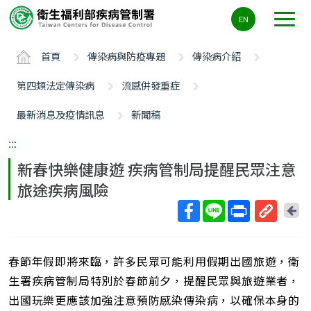
主
EN
要
內
首頁
傳染病與防疫專題
傳染病介紹
容
區
第四類法定傳染病
流感併發重症
ALT+C
最新消息及疫情訊息
新聞稿
:::
新春快樂健康遊 疾病管制局提醒民眾注意
旅途疾病風險
回
上
取
一
得
頁
春節年假即將來臨，許多民眾可能利用假期出國旅遊，衛
短
網
生署疾病管制局特別於春節前夕，提醒民眾與旅遊業者，
址
出國玩樂更應該加強注意預防感染傳染病，以確保本身的