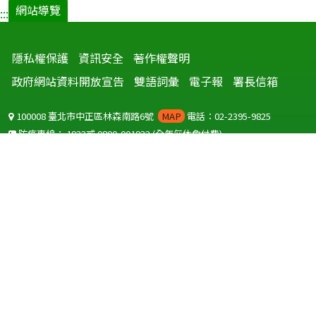
網站導覽
:::
隱私權保護
資訊安全
著作權聲明
政府網站資料開放宣告
雙語詞彙
電子報
署長信箱
100008 臺北市中正區林森南路6號
MAP
電話：02-2395-9825
防疫專線：
1922
或
0800-001922
(全年無休免付費)
聽語障服務免付費傳真：
0800-655955
國外可撥打
+886-800-001922
(自國外撥打回國須自付國際電話費用)
Copyright © 2026 衛生福利部 疾病管制署. All rights reserved.
本網站建議使用 IE10 以上版本瀏覽器及以1920x1080解析度，以獲得最
佳瀏覽體驗。
為提供使用者有文書軟體選擇的權利，本網站提供ODF開放文件格式，