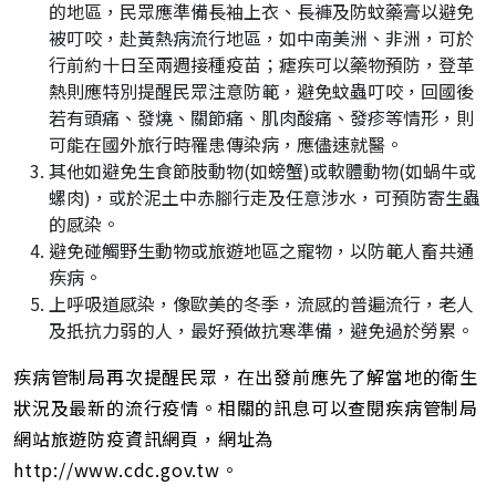
的地區，民眾應準備長袖上衣、長褲及防蚊藥膏以避免
被叮咬，赴黃熱病流行地區，如中南美洲、非洲，可於
行前約十日至兩週接種疫苗；瘧疾可以藥物預防，登革
熱則應特別提醒民眾注意防範，避免蚊蟲叮咬，回國後
若有頭痛、發燒、關節痛、肌肉酸痛、發疹等情形，則
可能在國外旅行時罹患傳染病，應儘速就醫。
其他如避免生食節肢動物(如螃蟹)或軟體動物(如蝸牛或
螺肉)，或於泥土中赤腳行走及任意涉水，可預防寄生蟲
的感染。
避免碰觸野生動物或旅遊地區之寵物，以防範人畜共通
疾病。
上呼吸道感染，像歐美的冬季，流感的普遍流行，老人
及扺抗力弱的人，最好預做抗寒準備，避免過於勞累。
疾病管制局再次提醒民眾，在出發前應先了解當地的衛生
狀況及最新的流行疫情。相關的訊息可以查閱疾病管制局
網站旅遊防疫資訊網頁，網址為
http://www.cdc.gov.tw。