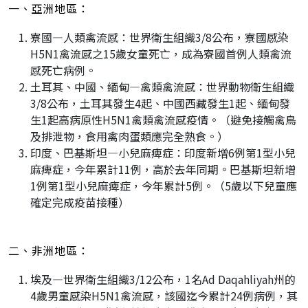
一、亞洲地區：
寮國—人類禽流感：世界衛生組織3/8公布，寮國感染
H5N1禽流感之15歲女童死亡，成為寮國首例人類禽流
感死亡病例。
土耳其、中國、緬甸—禽類禽流感：世界動物衛生組織
3/8公布，土耳其發生4起、中國西藏發生1起、緬甸發
生1起高病原性H5N1禽類禽流感疫情。（避免接觸禽鳥
及排泄物，食用禽肉蛋類應完全熟食。）
印度、巴基斯坦—小兒麻痺症：印度新增6例第1型小兒
麻痺症，今年累計11例，高於去年同期。巴基斯坦新增
1例第1型小兒麻痺症，今年累計5例。（5歲以下兒童應
確定完成疫苗接種）
二、非洲地區：
埃及—世界衛生組織3/12公布，1名Ad Daqahliyah州的
4歲男童感染H5N1禽流感，該國迄今累計24例病例，其