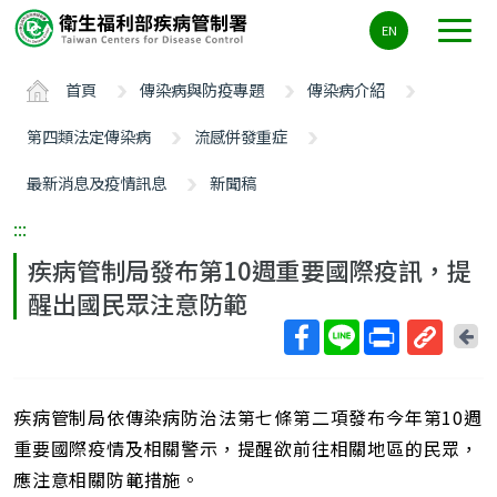
主
EN
要
內
首頁
傳染病與防疫專題
傳染病介紹
容
區
第四類法定傳染病
流感併發重症
ALT+C
最新消息及疫情訊息
新聞稿
:::
疾病管制局發布第10週重要國際疫訊，提
醒出國民眾注意防範
回
上
取
一
得
頁
疾病管制局依傳染病防治法第七條第二項發布今年第10週
短
網
重要國際疫情及相關警示，提醒欲前往相關地區的民眾，
址
應注意相關防範措施。