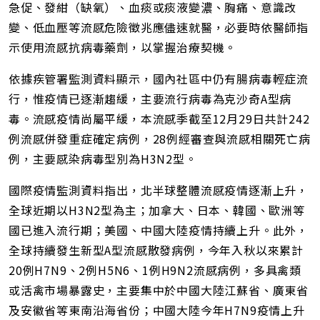
急促、發紺（缺氧）、血痰或痰液變濃、胸痛、意識改
變、低血壓等流感危險徵兆應儘速就醫，必要時依醫師指
示使用流感抗病毒藥劑，以掌握治療契機。
依據疾管署監測資料顯示，國內社區中仍有腸病毒輕症流
行，惟疫情已逐漸趨緩，主要流行病毒為克沙奇A型病
毒。流感疫情尚屬平緩，本流感季截至12月29日共計242
例流感併發重症確定病例，28例經審查與流感相關死亡病
例，主要感染病毒型別為H3N2型。
國際疫情監測資料指出，北半球整體流感疫情逐漸上升，
全球近期以H3N2型為主；加拿大、日本、韓國、歐洲等
國已進入流行期；美國、中國大陸疫情持續上升。此外，
全球持續發生新型A型流感散發病例，今年入秋以來累計
20例H7N9、2例H5N6、1例H9N2流感病例，多具禽類
或活禽市場暴露史，主要集中於中國大陸江蘇省、廣東省
及安徽省等東南沿海省份；中國大陸今年H7N9疫情上升