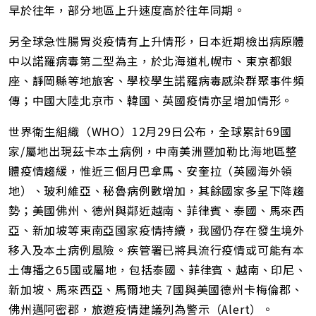
早於往年，部分地區上升速度高於往年同期。
另全球急性腸胃炎疫情有上升情形，日本近期檢出病原體
中以諾羅病毒第二型為主，於北海道札幌市、東京都銀
座、靜岡縣等地旅客、學校學生諾羅病毒感染群聚事件頻
傳；中國大陸北京市、韓國、英國疫情亦呈增加情形。
世界衛生組織（WHO）12月29日公布，全球累計69國
家/屬地出現茲卡本土病例，中南美洲暨加勒比海地區整
體疫情趨緩，惟近三個月巴拿馬、安奎拉（英國海外領
地）、玻利維亞、秘魯病例數增加，其餘國家多呈下降趨
勢；美國佛州、德州與鄰近越南、菲律賓、泰國、馬來西
亞、新加坡等東南亞國家疫情持續，我國仍存在發生境外
移入及本土病例風險。疾管署已將具流行疫情或可能有本
土傳播之65國或屬地，包括泰國、菲律賓、越南、印尼、
新加坡、馬來西亞、馬爾地夫 7國與美國德州卡梅倫郡、
佛州邁阿密郡，旅遊疫情建議列為警示（Alert）。