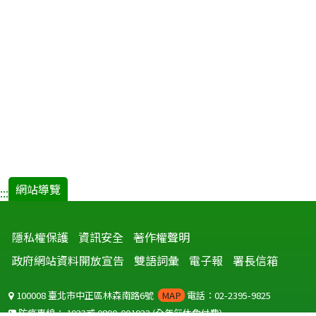
網站導覽
:::
隱私權保護
資訊安全
著作權聲明
政府網站資料開放宣告
雙語詞彙
電子報
署長信箱
100008 臺北市中正區林森南路6號
MAP
電話：02-2395-9825
防疫專線：
1922
或
0800-001922
(全年無休免付費)