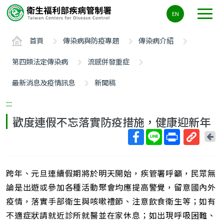
主
EN
要
內
首頁
傳染病與防疫專題
傳染病介紹
容
區
第四類法定傳染病
流感併發重症
ALT+C
最新消息及疫情訊息
新聞稿
:::
歡度連假不忘落實防疫措施，健康迎新年
回
上
取
一
得
頁
跨年、元旦連續假期將於明天開始，疾管署呼籲，民眾無
短
網
論是出遊或參加各種活動聚會均應提高警覺，留意國內外
址
疫情，落實手部衛生與咳嗽禮節、注意飲食衛生等；如有
不適症狀請就近診所就醫並在家休息；如出現呼吸困難、