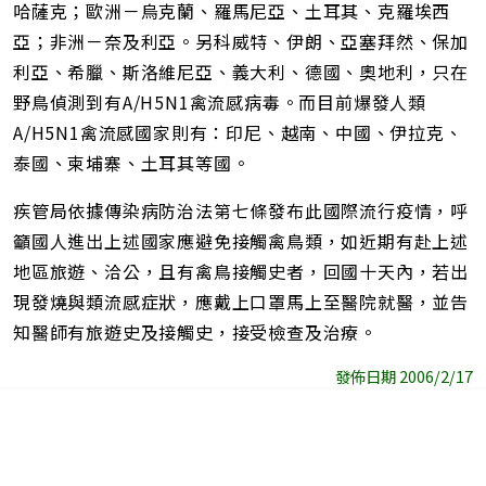
哈薩克；歐洲－烏克蘭、羅馬尼亞、土耳其、克羅埃西
亞；非洲－奈及利亞。另科威特、伊朗、亞塞拜然、保加
利亞、希臘、斯洛維尼亞、義大利、德國、奧地利，只在
野鳥偵測到有A/H5N1禽流感病毒。而目前爆發人類
A/H5N1禽流感國家則有：印尼、越南、中國、伊拉克、
泰國、柬埔寨、土耳其等國。
疾管局依據傳染病防治法第七條發布此國際流行疫情，呼
籲國人進出上述國家應避免接觸禽鳥類，如近期有赴上述
地區旅遊、洽公，且有禽鳥接觸史者，回國十天內，若出
現發燒與類流感症狀，應戴上口罩馬上至醫院就醫，並告
知醫師有旅遊史及接觸史，接受檢查及治療。
發佈日期 2006/2/17