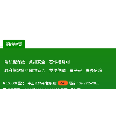
網站導覽
:::
隱私權保護
資訊安全
著作權聲明
政府網站資料開放宣告
雙語詞彙
電子報
署長信箱
100008 臺北市中正區林森南路6號
MAP
電話：02-2395-9825
防疫專線：
1922
或
0800-001922
(全年無休免付費)
聽語障服務免付費傳真：
0800-655955
國外可撥打
+886-800-001922
(自國外撥打回國須自付國際電話費用)
Copyright © 2026 衛生福利部 疾病管制署. All rights reserved.