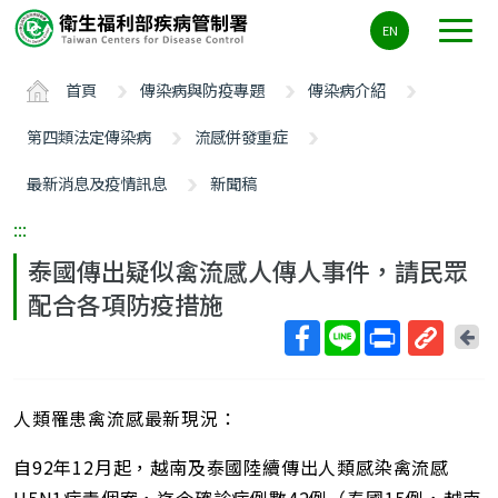
主
EN
要
內
首頁
傳染病與防疫專題
傳染病介紹
容
區
第四類法定傳染病
流感併發重症
ALT+C
最新消息及疫情訊息
新聞稿
:::
泰國傳出疑似禽流感人傳人事件，請民眾
配合各項防疫措施
回
上
取
一
得
頁
人類罹患禽流感最新現況：
短
網
自92年12月起，越南及泰國陸續傳出人類感染禽流感
址