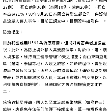
H5N1病毒個案，迄今確診病例數42例（泰國15例，越南
27例），死亡病例30例（泰國10例，越南20例），死亡
率高達71%。93年9月28日泰國公共衛生部公佈一件疑似
禽流感人傳人事件，目前正調查中，相關資料如附件一。
防治措施：
目前我國雖無H5N1禽流感疫情，但將對禽畜業者加強監
視；此外，為防止境外移入禽流感個案，對於中、港、澳
入境旅客，維持自主健康管理10天之措施；而由東南亞地
區（越南、泰國等地）入境之旅客，如於旅程中，曾出現
流感或發燒等症狀，應於入境時據實填寫「傳染病防制調
查表」並告知機場檢疫人員，本局將會進行初步篩檢，以
利後續防疫措施進行。其他國家之防治措施摘要如附件
二。
疾病管制局呼籲，國人如至禽流感感染地區（如附件三）
旅遊，應避免在無任何防護下接觸家禽，萬一接觸過禽鳥