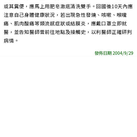
或其糞便，應馬上用肥皂澈底清洗雙手。回國後10天內應
注意自己身體健康狀況，若出現急性發燒、咳嗽、喉嚨
痛、肌肉酸痛等類流感症狀或結膜炎，應戴口罩立即就
醫，並告知醫師曾前往地點及接觸史，以利醫師正確研判
病情。
發佈日期 2004/9/29