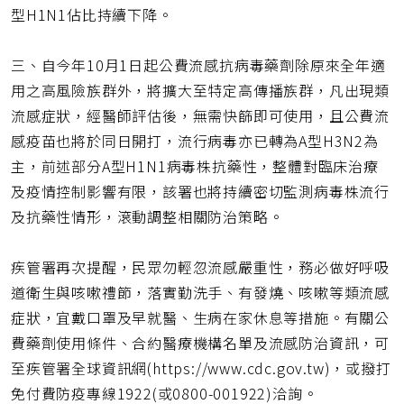
型H1N1佔比持續下降。
三、自今年10月1日起公費流感抗病毒藥劑除原來全年適
用之高風險族群外，將擴大至特定高傳播族群，凡出現類
流感症狀，經醫師評估後，無需快篩即可使用，且公費流
感疫苗也將於同日開打，流行病毒亦已轉為A型H3N2為
主，前述部分A型H1N1病毒株抗藥性，整體對臨床治療
及疫情控制影響有限，該署也將持續密切監測病毒株流行
及抗藥性情形，滾動調整相關防治策略。
疾管署再次提醒，民眾勿輕忽流感嚴重性，務必做好呼吸
道衛生與咳嗽禮節，落實勤洗手、有發燒、咳嗽等類流感
症狀，宜戴口罩及早就醫、生病在家休息等措施。有關公
費藥劑使用條件、合約醫療機構名單及流感防治資訊，可
至疾管署全球資訊網(https://www.cdc.gov.tw)，或撥打
免付費防疫專線1922(或0800-001922)洽詢。