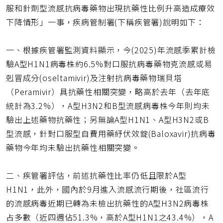
網
服和針劑型流感抗病毒藥物出現抗藥性比例升高造成療效
址
下降情形」一事，疾病管制署(下稱疾管署)說明如下：
一、根據疾管署監測資料顯示，今(2025)年流感季累計檢
驗A型H1N1病毒株約6.5%對口服抗病毒藥物克流感或易
剋冒成分(oseltamivir)及注射抗病毒藥物瑞貝塔
（Peramivir）具抗藥性相關突變，略高於去年（去年底
統計為3.2%），A型H3N2和B型流感病毒株今年則均未
驗出上述藥物抗藥性；另無論A型H1N1、A型H3N2或B
型流感，針對口服型自費用藥紓伏效錠(Baloxavir)抗病毒
藥物今年均未驗出抗藥性相關突變。
二、疾管署評估，前述抗藥性比率仍低且限於A型
H1N1，此外，國內於9月進入流感流行期後，社區流行
的流感病毒近期已轉為未檢出抗藥性的A型H3N2病毒株
占多數（近四週佔51.3%，高於A型H1N1之43.4%），A