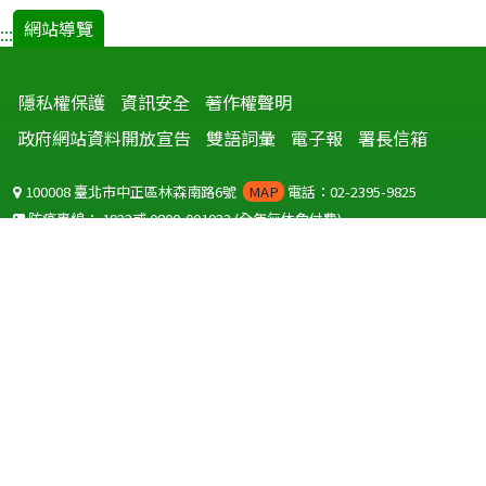
網站導覽
:::
隱私權保護
資訊安全
著作權聲明
政府網站資料開放宣告
雙語詞彙
電子報
署長信箱
100008 臺北市中正區林森南路6號
MAP
電話：02-2395-9825
防疫專線：
1922
或
0800-001922
(全年無休免付費)
聽語障服務免付費傳真：
0800-655955
國外可撥打
+886-800-001922
(自國外撥打回國須自付國際電話費用)
Copyright © 2026 衛生福利部 疾病管制署. All rights reserved.
本網站建議使用 IE10 以上版本瀏覽器及以1920x1080解析度，以獲得最
佳瀏覽體驗。