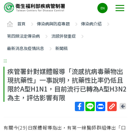
主
EN
要
內
首頁
傳染病與防疫專題
傳染病介紹
容
區
第四類法定傳染病
流感併發重症
ALT+C
最新消息及疫情訊息
新聞稿
:::
疾管署針對媒體報導「流感抗病毒藥物出
現抗藥性」一事說明，抗藥性比率仍低且
限於A型H1N1，目前流行已轉為A型H3N2
為主，評估影響有限
回
上
取
一
得
頁
有關今(29)日媒體報導指出，有第一線醫師群組傳出「口
短