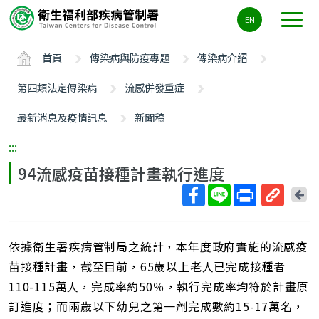
主
EN
要
內
首頁
傳染病與防疫專題
傳染病介紹
容
區
第四類法定傳染病
流感併發重症
ALT+C
最新消息及疫情訊息
新聞稿
:::
94流感疫苗接種計畫執行進度
回
上
取
一
得
頁
依據衛生署疾病管制局之統計，本年度政府實施的流感疫
短
網
苗接種計畫，截至目前，65歲以上老人已完成接種者
址
110-115萬人，完成率約50％，執行完成率均符於計畫原
訂進度；而兩歲以下幼兒之第一劑完成數約15-17萬名，