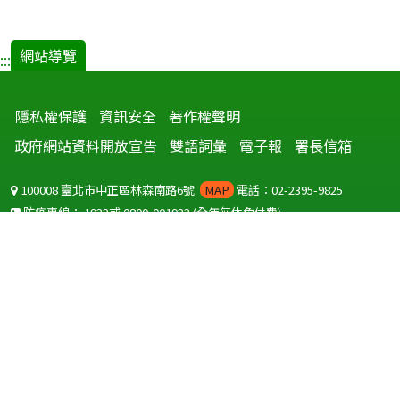
網站導覽
:::
隱私權保護
資訊安全
著作權聲明
政府網站資料開放宣告
雙語詞彙
電子報
署長信箱
100008 臺北市中正區林森南路6號
MAP
電話：02-2395-9825
防疫專線：
1922
或
0800-001922
(全年無休免付費)
聽語障服務免付費傳真：
0800-655955
國外可撥打
+886-800-001922
(自國外撥打回國須自付國際電話費用)
Copyright © 2026 衛生福利部 疾病管制署. All rights reserved.
本網站建議使用 IE10 以上版本瀏覽器及以1920x1080解析度，以獲得最