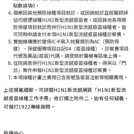
點數請填0。
個案因其他預防接種項目就診，或因病就診且經醫師評
估可順便接種H1N1新型流感疫苗者，或因其他各項預
防保健項目就診而併行H1N1新型流感疫苗接種者，皆
可同時申請支付本項H1N1新型流感疫苗接種診察費。
實施機構應於健保IC卡寫入就醫類別為AC（預防保
健），保健服務項目註記04（疫苗接種），診察費項目
代號及藥品(疫苗)代碼，請登錄於醫療專區後上傳。
住院病患併行H1N1新型流感疫苗接種者，得另以「門
診」案件申報H1N1新型流感疫苗接種診察費。
本項接種計畫之費用已含掛號及疫苗注射等相關費用。
上述規範細節，可詳閱H1N1新流感網頁「H1N1新型流
感疫苗接種工作手冊」修訂版之附件二，如有任何疑義，
可撥打1922專線詢問。
指揮中心