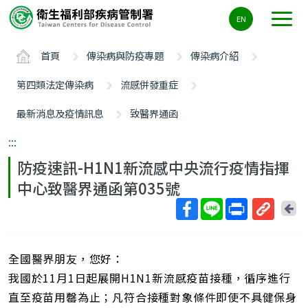
主
EN
要
內
首頁
傳染病與防疫專題
傳染病介紹
容
區
第四類法定傳染病
流感併發重症
ALT+C
最新消息及疫情訊息
致醫界通函
:::
防疫速訊-H1N1新流感中央流行疫情指揮
中心致醫界通函第035號
回
上
取
一
得
頁
全國醫界朋友，您好：
短
網
我國於11月1日起展開H1N1新流感疫苗接種，循序進行
址
直至疫苗用罄為止；凡符合接種對象條件即使不具健保身