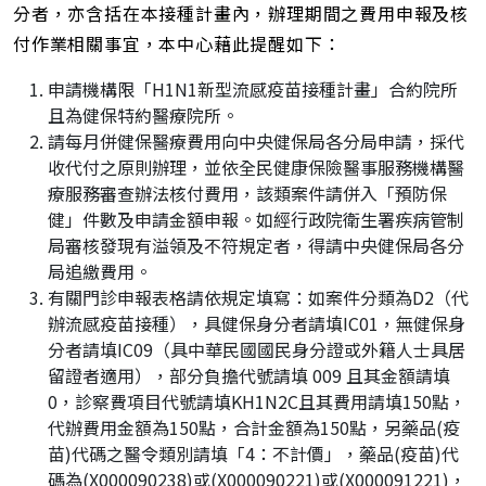
分者，亦含括在本接種計畫內，辦理期間之費用申報及核
付作業相關事宜，本中心藉此提醒如下：
申請機構限「H1N1新型流感疫苗接種計畫」合約院所
且為健保特約醫療院所。
請每月併健保醫療費用向中央健保局各分局申請，採代
收代付之原則辦理，並依全民健康保險醫事服務機構醫
療服務審查辦法核付費用，該類案件請併入「預防保
健」件數及申請金額申報。如經行政院衛生署疾病管制
局審核發現有溢領及不符規定者，得請中央健保局各分
局追繳費用。
有關門診申報表格請依規定填寫：如案件分類為D2（代
辦流感疫苗接種），具健保身分者請填IC01，無健保身
分者請填IC09（具中華民國國民身分證或外籍人士具居
留證者適用），部分負擔代號請填 009 且其金額請填
0，診察費項目代號請填KH1N2C且其費用請填150點，
代辦費用金額為150點，合計金額為150點，另藥品(疫
苗)代碼之醫令類別請填「4：不計價」，藥品(疫苗)代
碼為(X000090238)或(X000090221)或(X000091221)，