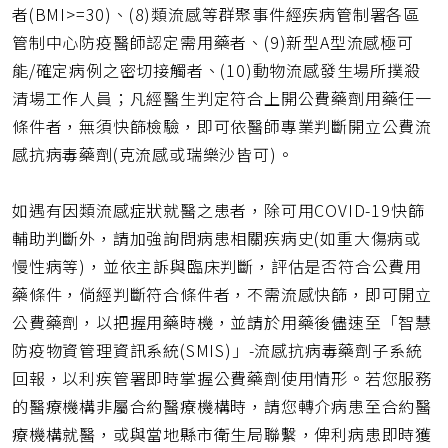
者(BMI>=30)、(8)類流感等群聚事件經疾病管制署各區
管制中心防疫醫師認定需用藥者、(9)新型A型流感極可
能/確定病例之密切接觸者、(10)動物流感發生場所撲殺
清場工作人員；凡經醫生判定符合上開公費藥劑用藥任一
條件者，無須快篩檢驗，即可依醫師專業判斷開立公費流
感抗病毒藥劑(克流感或瑞樂沙皆可)。
如遇有因類流感症狀就醫之患者，除可用COVID-19快篩
輔助判斷外，請加強詢問病患相關疾病史(如重大傷病或
慢性病等)，並依主訴與臨床判斷，評估是否符合公費用
藥條件，倘經判斷符合條件者，不需流感快篩，即可開立
公費藥劑，以把握用藥時機，並請於用藥後儘速至「智慧
防疫物資管理資訊系統(SMIS)」-流感抗病毒藥劑子系統
回報，以利疾管署即時掌握公費藥劑使用情形。若您服務
的醫療機構非屬合約醫療機構時，請您轉介病患至合約醫
療機構就醫，或與當地縣市衛生局聯繫，俾利病患即時獲