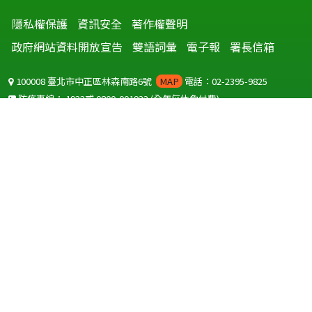
隱私權保護
資訊安全
著作權聲明
政府網站資料開放宣告
雙語詞彙
電子報
署長信箱
100008 臺北市中正區林森南路6號
MAP
電話：02-2395-9825
防疫專線：
1922
或
0800-001922
(全年無休免付費)
聽語障服務免付費傳真：
0800-655955
國外可撥打
+886-800-001922
(自國外撥打回國須自付國際電話費用)
Copyright © 2026 衛生福利部 疾病管制署. All rights reserved.
本網站建議使用 IE10 以上版本瀏覽器及以1920x1080解析度，以獲得最
佳瀏覽體驗。
為提供使用者有文書軟體選擇的權利，本網站提供ODF開放文件格式，
建議您安裝免費開源軟體
(https://www.ndc.gov.tw/cp.aspx?
n=32A75A78342B669D)
或以您慣用的軟體開啟文件。