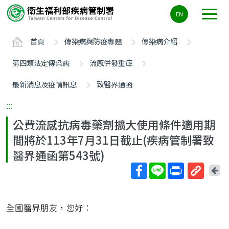
主
EN
要
內
首頁
傳染病與防疫專題
傳染病介紹
容
區
第四類法定傳染病
流感併發重症
ALT+C
最新消息及疫情訊息
致醫界通函
:::
公費流感抗病毒藥劑擴大使用條件適用期
間將於113年7月31日截止(疾病管制署致
醫界通函第543號)
回
上
取
一
得
頁
全國醫界朋友，您好：
短
網