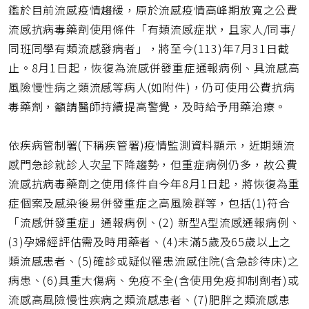
址
鑑於目前流感疫情趨緩，原於流感疫情高峰期放寬之公費
流感抗病毒藥劑使用條件「有類流感症狀，且家人/同事/
同班同學有類流感發病者」，將至今(113)年7月31日截
止。8月1日起，恢復為流感併發重症通報病例、具流感高
風險慢性病之類流感等病人(如附件)，仍可使用公費抗病
毒藥劑，籲請醫師持續提高警覺，及時給予用藥治療。
依疾病管制署(下稱疾管署)疫情監測資料顯示，近期類流
感門急診就診人次呈下降趨勢，但重症病例仍多，故公費
流感抗病毒藥劑之使用條件自今年8月1日起，將恢復為重
症個案及感染後易併發重症之高風險群等，包括(1)符合
「流感併發重症」通報病例、(2) 新型A型流感通報病例、
(3)孕婦經評估需及時用藥者、(4)未滿5歲及65歲以上之
類流感患者、(5)確診或疑似罹患流感住院(含急診待床)之
病患、(6)具重大傷病、免疫不全(含使用免疫抑制劑者)或
流感高風險慢性疾病之類流感患者、(7)肥胖之類流感患