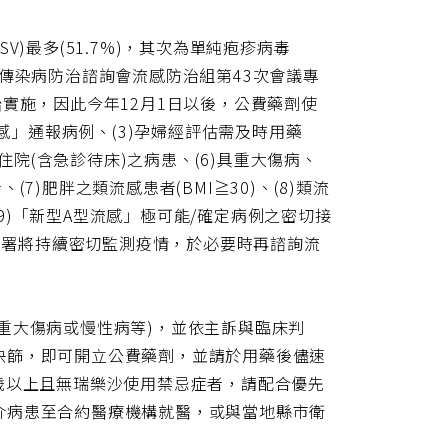
網
址
)最多(51.7%)，其次為單純疱疹病毒
利部傳染病防治諮詢會流感防治組第43次會議專
實施，因此今年12月1日以後，公費藥劑使
流感」通報病例、(3)孕婦經評估需及時用藥
住院(含急診待床)之病患、(6)具重大傷病、
)肥胖之類流感患者(BMI≧30)、(8)類流
)「新型A型流感」極可能/確定病例之密切接
疾管署將持續密切監測疫情，於必要時再諮詢流
重大傷病或慢性病等)，並依主訴與臨床判
快篩，即可開立公費藥劑，並請於用藥後儘速
歲以上且無瑞樂沙使用禁忌症者，請配合優先
介病患至合約醫療機構就醫，或與當地縣市衛