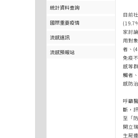
統計資料查詢
目前社
國際重要疫情
(19
家討論
流感速訊
用對象
者、(
流感預報站
免疫不
感等群
觸者、
感防
呼籲
斷，
至「
開立
生局