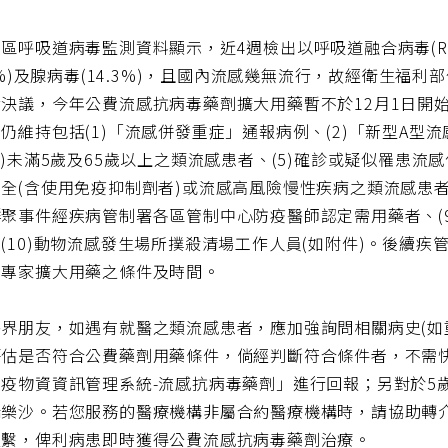
區呼吸道病毒監測資料顯示，近4週檢出以呼吸道融合病毒(RSV
.7%)及腺病毒(14.3%)，且國內流感幾無流行，故經衛生福
決議，今年公費流感抗病毒藥劑擴大用藥暫不於12月1日開始
仍維持包括(1)「流感併發重症」通報病例、(2)「新型A型
4)未滿5歲及65歲以上之類流感患者、(5)確診或疑似罹患流感
全(含使用免疫抑制劑者)或流感高風險慢性疾病之類流感患者、(7
聚事件經疾病管制署各區管制中心防疫醫師認定需用藥者、(9
(10)動物流感發生場所撲殺清場工作人員(如附件)。後續
治專家擴大用藥之條件及時間。
醫界朋友，如遇有就醫之類流感患者，應加強詢問相關病史(如
評估是否符合公費藥劑用藥條件，倘經判斷符合條件者，不需
防疫物資資訊管理系統-流感抗病毒藥劑」進行回報；另對於5
瑞樂沙。若您服務的醫療機構非屬合約醫療機構時，請協助轉
連繫，俾利病患即時獲得公費流感抗病毒藥劑治療。