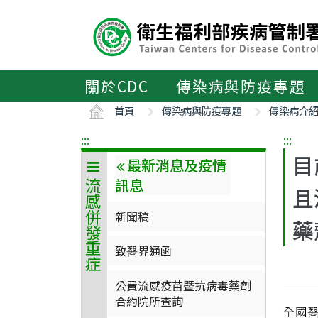
主
要
內
容
區
關於CDC
傳染病與防疫專題
ALT+C
首頁
傳染病與防疫專題
傳染病介
:::
:::
目
最新消息及疫情
訊息
流感併發重症
且
新聞稿
藥
致醫界通函
公費流感疫苗暨抗病毒藥劑
合約院所查詢
全國