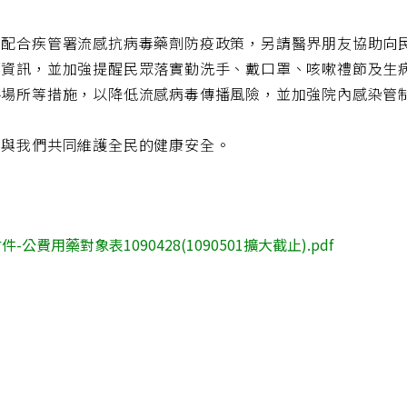
您配合疾管署流感抗病毒藥劑防疫政策，另請醫界朋友協助向
藥資訊，並加強提醒民眾落實勤洗手、戴口罩、咳嗽禮節及生
共場所等措施，以降低流感病毒傳播風險，並加強院內感染管
您與我們共同維護全民的健康安全。
件-公費用藥對象表1090428(1090501擴大截止).pdf