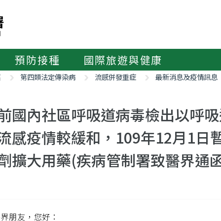
預防接種
國際旅遊與健康
紹
第四類法定傳染病
流感併發重症
最新消息及疫情訊息
前國內社區呼吸道病毒檢出以呼吸道
流感疫情較緩和，109年12月1
劑擴大用藥(疾病管制署致醫界通函第
醫界朋友，您好：