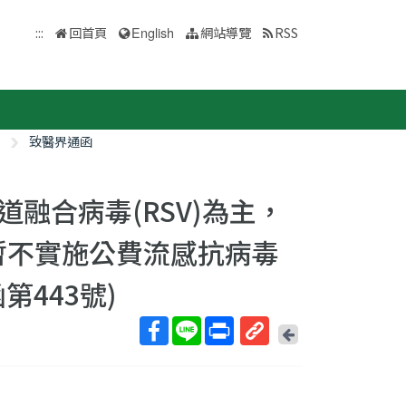
:::
回首頁
English
網站導覽
RSS
致醫界通函
融合病毒(RSV)為主，
日暫不實施公費流感抗病毒
443號)
回
上
取
一
得
頁
短