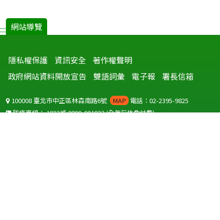
網站導覽
:::
隱私權保護
資訊安全
著作權聲明
政府網站資料開放宣告
雙語詞彙
電子報
署長信箱
100008 臺北市中正區林森南路6號
MAP
電話：02-2395-9825
防疫專線：
1922
或
0800-001922
(全年無休免付費)
聽語障服務免付費傳真：
0800-655955
國外可撥打
+886-800-001922
(自國外撥打回國須自付國際電話費用)
Copyright © 2026 衛生福利部 疾病管制署. All rights reserved.
本網站建議使用 IE10 以上版本瀏覽器及以1920x1080解析度，以獲得最