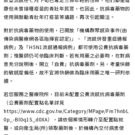
新型流感在七月下旬已奪走三條年輕的性命，他們都是健
康但未曾接種疫苗的青壯年民眾，也因此，抗病毒藥物的
使用與鼓勵青壯年打疫苗等議題，再次引起關注。
對於抗病毒藥物的使用，已開放「機構群聚感染事件(由
傳染病醫療網各區指揮官認定)」、「流感併發重症通報
病例」及「H5N1流感通報病例」都可使用公費抗病毒藥
劑；惟醫師仍可依臨床判斷，若有用藥之必要時，在對病
患充分說明後，開立「自費」抗病毒藥劑。另，考量快篩
的敏感度偏低，故不宜將快篩做為臨床用藥之唯一研判依
據。
若您服務之醫療院所，目前未配置公費流感抗病毒藥劑
（公費藥劑配置點名單詳見
https://www.cdc.gov.tw/Category/MPage/Fm7hnbL
0p_-Bl0q1S_d0XA），請依個案情形轉介至配置點就
醫，或向衛生局(所)領取藥劑後，於機構內交付病患使