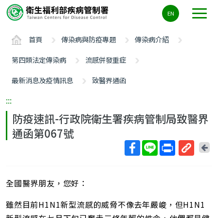
主
EN
要
內
首頁
傳染病與防疫專題
傳染病介紹
容
區
第四類法定傳染病
流感併發重症
ALT+C
最新消息及疫情訊息
致醫界通函
:::
防疫速訊-行政院衛生署疾病管制局致醫界
通函第067號
回
上
取
一
得
頁
全國醫界朋友，您好：
短
網
雖然目前H1N1新型流感的威脅不像去年嚴峻，但H1N1
址