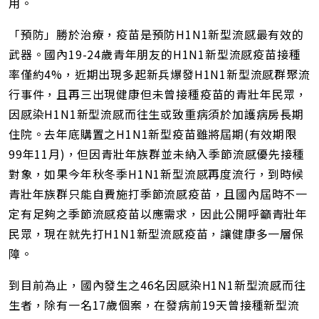
用。
「預防」勝於治療，疫苗是預防H1N1新型流感最有效的
武器。國內19-24歲青年朋友的H1N1新型流感疫苗接種
率僅約4%，近期出現多起新兵爆發H1N1新型流感群聚流
行事件，且再三出現健康但未曾接種疫苗的青壯年民眾，
因感染H1N1新型流感而往生或致重病須於加護病房長期
住院。去年底購置之H1N1新型疫苗雖將屆期(有效期限
99年11月)，但因青壯年族群並未納入季節流感優先接種
對象，如果今年秋冬季H1N1新型流感再度流行，到時候
青壯年族群只能自費施打季節流感疫苗，且國內屆時不一
定有足夠之季節流感疫苗以應需求，因此公開呼籲青壯年
民眾，現在就先打H1N1新型流感疫苗，讓健康多一層保
障。
到目前為止，國內發生之46名因感染H1N1新型流感而往
生者，除有一名17歲個案，在發病前19天曾接種新型流