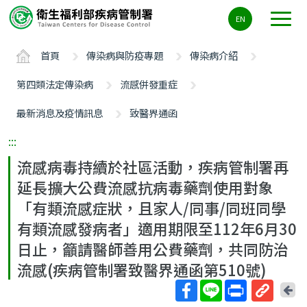
主
EN
要
內
首頁
傳染病與防疫專題
傳染病介紹
容
區
第四類法定傳染病
流感併發重症
ALT+C
最新消息及疫情訊息
致醫界通函
:::
流感病毒持續於社區活動，疾病管制署再
延長擴大公費流感抗病毒藥劑使用對象
「有類流感症狀，且家人/同事/同班同學
有類流感發病者」適用期限至112年6月30
日止，籲請醫師善用公費藥劑，共同防治
流感(疾病管制署致醫界通函第510號)
回
上