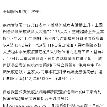
取
一
得
頁
全國醫界朋友，您好：
短
網
址
疾病管制署今(23)日表示，近期流感病毒活動上升，上週
門急診類流感就診人次達72,136人次，整體趨勢上升且高
於109年及110年同期；近4週合約實驗室分離出流感病毒
以A型H3N2為多，惟A型H1N1檢出增加。另考量隨多數
人接種本季流感疫苗已逾5個月致保護力逐漸下降，且自4
月17日起口罩政策鬆綁，預期流感疫情將持續至6月，故
再延長公費流感抗病毒藥劑(下稱公費藥劑)使用條件「有
類流感症狀，且家人/同事/同班同學有類流感發病者」適
用期限至本(112)年6月30日止(如附件)。
目前我國公費流感抗病毒藥劑配置於各縣市約4千家合約
醫療機構(詳見疾病管制署全球資訊網
http://www.cdc.gov.tw)，配置藥劑包括克流感、易剋冒