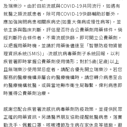
及瑞樂沙。由於目前流感與COVID-19共同流行，如遇有
就醫之類流感患者，除可用COVID-19快篩輔助診斷外，
應加強詢問病患相關疾病史(如重大傷病或慢性病等)，並
依主訴與臨床判斷，評估是否符合公費藥劑用藥條件。倘
經判斷符合條件者，不需流感快篩，即可開立公費藥劑，
以把握用藥時機，並請於用藥後儘速至「智慧防疫物資管
理資訊系統(SMIS)」-流感抗病毒藥劑子系統回報，以利
疾管署即時掌握公費藥劑使用情形；對於5歲(足歲)以上
且無瑞樂沙使用禁忌症者，請配合優先開立瑞樂沙。若您
服務的醫療機構非屬合約醫療機構時，請您轉介病患至合
約醫療機構就醫，或與當地縣市衛生局聯繫，俾利病患即
時獲得公費藥劑治療。
感謝您配合疾管署流感抗病毒藥劑防疫政策，並提供民眾
正確的用藥資訊。另請醫界朋友協助提醒就醫病患，落實
勤洗手、佩戴口罩、咳嗽禮節及生病在家休息等措施，避