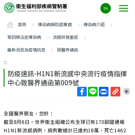
主
EN
要
內
首頁
傳染病與防疫專題
傳染病介紹
容
區
第四類法定傳染病
流感併發重症
ALT+C
最新消息及疫情訊息
致醫界通函
:::
防疫速訊-H1N1新流感中央流行疫情指揮
中心致醫界通函第009號
回
上
取
一
得
頁
全國醫界朋友，您好：
短
網
截至8月6日，世界衛生組織公布全球已有170餘國通報
址
H1N1新流感病例，病例數總計已達約18萬，死亡1462