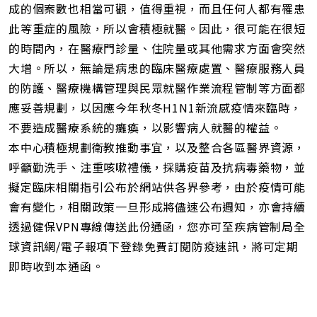
成的個案數也相當可觀，值得重視，而且任何人都有罹患
此等重症的風險，所以會積極就醫。因此，很可能在很短
的時間內，在醫療門診量、住院量或其他需求方面會突然
大增。所以，無論是病患的臨床醫療處置、醫療服務人員
的防護、醫療機構管理與民眾就醫作業流程管制等方面都
應妥善規劃，以因應今年秋冬H1N1新流感疫情來臨時，
不要造成醫療系統的癱瘓，以影響病人就醫的權益。
本中心積極規劃衛教推動事宜，以及整合各區醫界資源，
呼籲勤洗手、注重咳嗽禮儀，採購疫苗及抗病毒藥物，並
擬定臨床相關指引公布於網站供各界參考，由於疫情可能
會有變化，相關政策一旦形成將儘速公布週知，亦會持續
透過健保VPN專線傳送此份通函，您亦可至疾病管制局全
球資訊網/電子報項下登錄免費訂閱防疫速訊，將可定期
即時收到本通函。