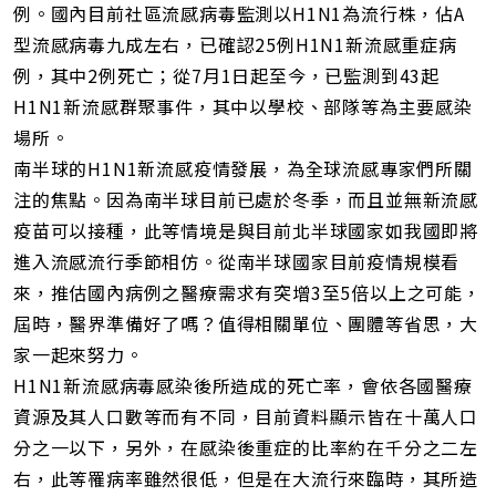
例。國內目前社區流感病毒監測以H1N1為流行株，佔A
型流感病毒九成左右，已確認25例H1N1新流感重症病
例，其中2例死亡；從7月1日起至今，已監測到43起
H1N1新流感群聚事件，其中以學校、部隊等為主要感染
場所。
南半球的H1N1新流感疫情發展，為全球流感專家們所關
注的焦點。因為南半球目前已處於冬季，而且並無新流感
疫苗可以接種，此等情境是與目前北半球國家如我國即將
進入流感流行季節相仿。從南半球國家目前疫情規模看
來，推估國內病例之醫療需求有突增3至5倍以上之可能，
屆時，醫界準備好了嗎？值得相關單位、團體等省思，大
家一起來努力。
H1N1新流感病毒感染後所造成的死亡率，會依各國醫療
資源及其人口數等而有不同，目前資料顯示皆在十萬人口
分之一以下，另外，在感染後重症的比率約在千分之二左
右，此等罹病率雖然很低，但是在大流行來臨時，其所造