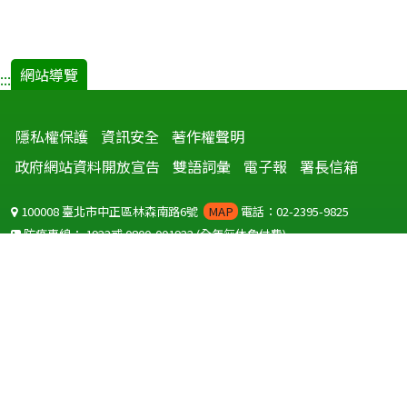
網站導覽
:::
隱私權保護
資訊安全
著作權聲明
政府網站資料開放宣告
雙語詞彙
電子報
署長信箱
100008 臺北市中正區林森南路6號
MAP
電話：02-2395-9825
防疫專線：
1922
或
0800-001922
(全年無休免付費)
聽語障服務免付費傳真：
0800-655955
國外可撥打
+886-800-001922
(自國外撥打回國須自付國際電話費用)
Copyright © 2026 衛生福利部 疾病管制署. All rights reserved.