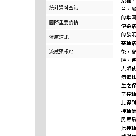
藥補
統計資料查詢
益，
的集
國際重要疫情
傳染
的發
流感速訊
某種
後，
流感預報站
時，
人類
病毒株
生之
了接
此得
接種
民眾
此接