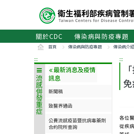
主
要
內
容
區
關於CDC
傳染病與防疫專題
ALT+C
首頁
傳染病與防疫專題
傳染病介
:::
:::
「
最新消息及疫情
訊息
流感併發重症
免
新聞稿
致醫界通函
各位
公費流感疫苗暨抗病毒藥劑
從疾
合約院所查詢