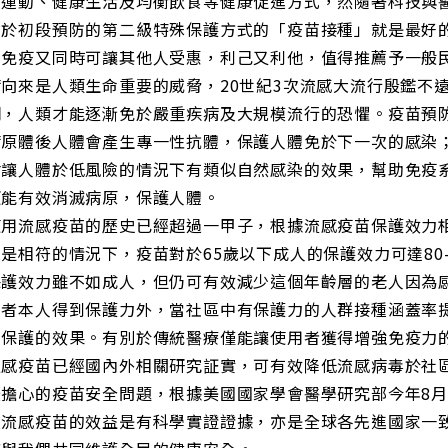
、運動、健康生活及均衡飲食等健康促進方式，然隨著科技與
屬於初段預防的第二級特殊保護方式的「疫苗接種」就是最好
團免疫又同時可讓其他人受惠，利己又利他，值得推薦予一般
病向來是人類生命重要的威脅，20世紀3次流感大流行殷鑑不
明，人類才能逐漸免於嚴重疾病及大規模流行的恐懼。疫苗預
病原體後人體會產生專一性抗體，保護人體免於下一次的感染
會讓人體於低風險的情況下有類似自然感染的效果，幫助免疫
便能有效消滅病原，保護人體。
使用流感疫苗的歷史已經超過一甲子，根據流感疫苗保護效力
是相符的情況下，疫苗對於65歲以下成人的保護效力可達80
保護效力雖不如成人，但仍可有效減少這個年齡層的老人因為
種者本人得到保護力外，當社區中有保護力的人群接種涵蓋率
到保護的效果。有別於傳統醫療僅能讓使用者獲得增強免疫力
流感疫苗已經國內外相關研究証實，可有效降低流感病毒於社
最擔心的疫苗安全問題，根據美國國家學會醫學研究部今年8
種流感疫苗的效益是有科學實證證據，亦是全球各先進國家一