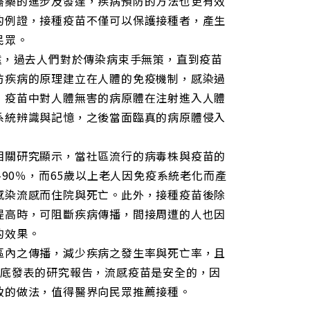
醫藥的進步及發達，疾病預防的方法也更有效
的例證，接種疫苗不僅可以保護接種者，產生
民眾。
遠，過去人們對於傳染病束手無策，直到疫苗
防疾病的原理建立在人體的免疫機制，感染過
；疫苗中對人體無害的病原體在注射進入人體
系統辨識與記憶，之後當面臨真的病原體侵入
相關研究顯示，當社區流行的病毒株與疫苗的
-90％，而65歲以上老人因免疫系統老化而產
感染流感而住院與死亡。此外，接種疫苗後除
提高時，可阻斷疾病傳播，間接周遭的人也因
的效果。
區內之傳播，減少疾病之發生率與死亡率，且
月底發表的研究報告，流感疫苗是安全的，因
致的做法，值得醫界向民眾推薦接種。