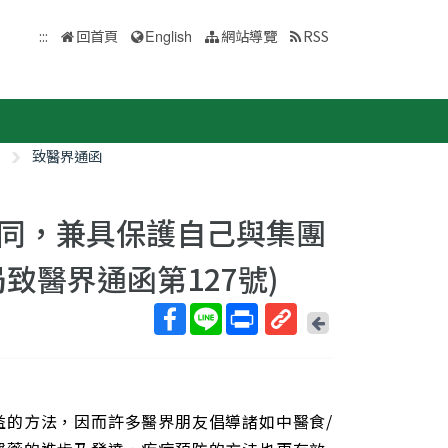
:::
回首頁
English
網站導覽
RSS
致醫界通函
同，兼具保護自己與集團
致醫界通函第127號)
回
上
取
一
得
頁
短
網
益的方法，因而許多醫界朋友倡導諸如中醫食/
址