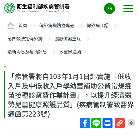
主
EN
要
內
首頁
傳染病與防疫專題
傳染病介紹
容
區
第四類法定傳染病
流感併發重症
ALT+C
最新消息及疫情訊息
致醫界通函
:::
「疾管署將自103年1月1日起實施『低收
入戶及中低收入戶學幼童補助公費常規疫
苗接種診察費作業計畫』，以提升經濟弱
勢兒童健康照護品質」(疾病管制署致醫界
通函第223號)
回
上
取
一
得