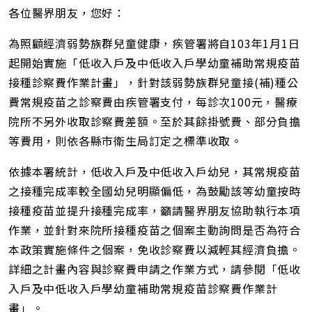
頁
各位醫界朋友，您好：
短
網
為照顧經濟弱勢族群兒童健康，疾管署將自103年1月1日
址
起開始實施「低收入戶及中低收入戶學幼童補助常規疫苗
接種診察費作業計畫」，針對該弱勢族群兒童接(補)種公
費常規疫苗之診察費由疾管署支付，每診次100元，醫療
院所不另外收取診察費差額。至於其餘掛號費、部分負擔
等費用，則依各縣市衛生局訂定之標準收取。
依據本署統計，低收入戶及中低收入戶幼兒，其常規疫苗
之接種完成率較全國幼兒明顯偏低，為鼓勵該等幼童按時
接種疫苗並提升接種完成率，籲請醫界朋友協助執行本項
作業，並針對來院所接種疫苗之個案主動詢問是否為符合
本政策實施條件之個案，免收診察費以減輕其經濟負擔。
詳細之計畫內容與診察費申請之作業方式，請參閱「低收
入戶及中低收入戶學幼童補助常規疫苗診察費作業計
畫」。